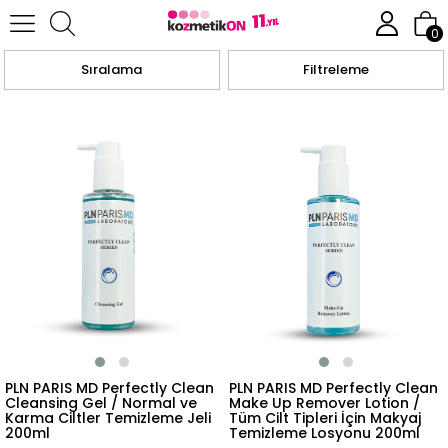
Anasayfa
Cilt Bakım Ürünleri
Karma Yağlı Problemli ve Akneli Cilt Serisi
0
Sıralama
Filtreleme
PLN PARIS MD Perfectly Clean
PLN PARIS MD Perfectly Clean
Cleansing Gel / Normal ve
Make Up Remover Lotion /
Karma Ciltler Temizleme Jeli
Tüm Cilt Tipleri İçin Makyaj
200ml
Temizleme Losyonu 200ml