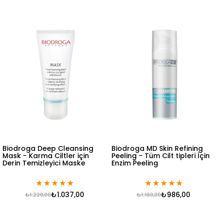
Biodroga Deep Cleansing
Biodroga MD Skin Refining
Mask - Karma Ciltler için
Peeling - Tüm Cilt tipleri İçin
Derin Temizleyici Maske
Enzim Peeling
★
★
★
★
★
★
★
★
★
★
₺1.037,00
₺986,00
₺1.220,00
₺1.160,00