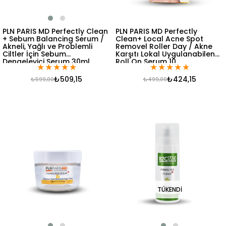
PLN PARIS MD Perfectly Clean
PLN PARIS MD Perfectly
+ Sebum Balancing Serum /
Clean+ Local Acne Spot
Akneli, Yağlı ve Problemli
Removel Roller Day / Akne
Ciltler İçin Sebum
Karşıtı Lokal Uygulanabilen
Dengeleyici Serum 30ml
Roll On Serum 10
★
★
★
★
★
★
★
★
★
★
₺509,15
₺424,15
₺599,00
₺499,00
TÜKENDI