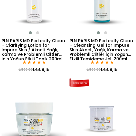
PLN PARIS MD Perfectly Clean
PLN PARIS MD Perfectly Clean
+ Clarifying Lotion for
+ Cleansing Gel for Impure
Impure Skin / Akneli, Yağlı,
Skin Akneli, Yağlı, Karma ve
Karma ve Problemli Ciltler
Problemli Ciltler İçin Yoğun
İçin Yoğun Etkili Tonik 200ml
Etkili Temizleme Jeli 200ml
★
★
★
★
★
★
★
★
★
★
₺509,15
₺509,15
₺599,00
₺599,00