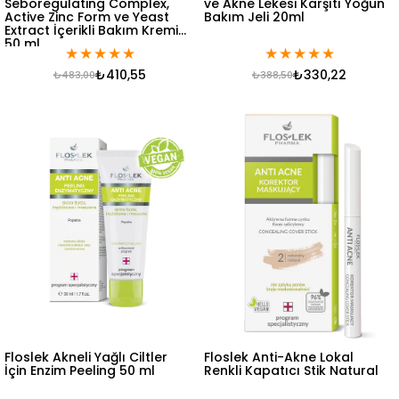
Seboregulating Complex,
ve Akne Lekesi Karşıtı Yoğun
Active Zinc Form ve Yeast
Bakım Jeli 20ml
Extract İçerikli Bakım Kremi
50 ml
★
★
★
★
★
★
★
★
★
★
₺410,55
₺330,22
₺483,00
₺388,50
Floslek Akneli Yağlı Ciltler
Floslek Anti-Akne Lokal
İçin Enzim Peeling 50 ml
Renkli Kapatıcı Stik Natural