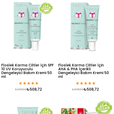
Floslek Karma Ciltler İçin SPF
Floslek Karma Ciltler İçin
10 UV Koruyuculu
AHA & PHA İçerikli
Dengeleyici Bakım Kremi 50
Dengeleyici Bakım Kremi 50
ml
ml
★
★
★
★
★
★
★
★
★
★
₺508,72
₺508,72
₺598,50
₺598,50