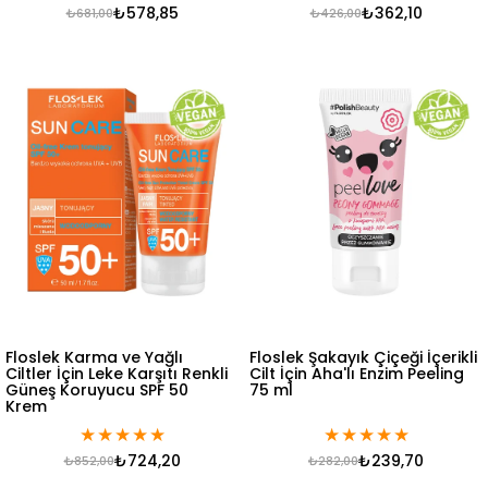
₺578,85
₺362,10
₺681,00
₺426,00
Floslek Karma ve Yağlı
Floslek Şakayık Çiçeği İçerikli
Ciltler İçin Leke Karşıtı Renkli
Cilt İçin Aha'lı Enzim Peeling
Güneş Koruyucu SPF 50
75 ml
Krem
★
★
★
★
★
★
★
★
★
★
₺724,20
₺239,70
₺852,00
₺282,00