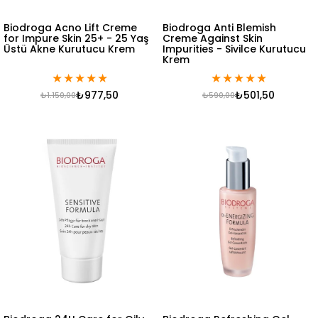
Biodroga Acno Lift Creme
Biodroga Anti Blemish
for Impure Skin 25+ - 25 Yaş
Creme Against Skin
Üstü Akne Kurutucu Krem
Impurities - Sivilce Kurutucu
Krem
★
★
★
★
★
★
★
★
★
★
₺977,50
₺501,50
₺1.150,00
₺590,00