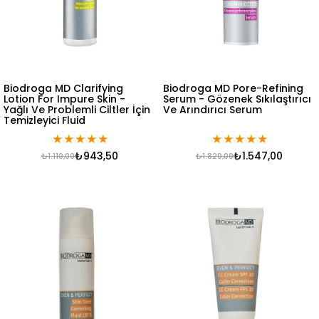
Biodroga MD Clarifying
Biodroga MD Pore-Refining
Lotion For Impure Skin -
Serum - Gözenek Sıkılaştırıcı
Yağlı Ve Problemli Ciltler İçin
Ve Arındırıcı Serum
Temizleyici Fluid
★
★
★
★
★
★
★
★
★
★
₺943,50
₺1.547,00
₺1.110,00
₺1.820,00