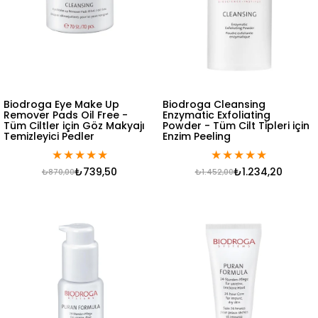
Biodroga Eye Make Up
Biodroga Cleansing
Remover Pads Oil Free -
Enzymatic Exfoliating
Tüm Ciltler için Göz Makyajı
Powder - Tüm Cilt Tipleri için
Temizleyici Pedler
Enzim Peeling
★
★
★
★
★
★
★
★
★
★
₺739,50
₺1.234,20
₺870,00
₺1.452,00