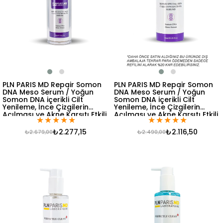
PLN PARIS MD Repair Somon
PLN PARIS MD Repair Somon
DNA Meso Serum / Yoğun
DNA Meso Serum / Yoğun
Somon DNA içerikli Cilt
Somon DNA içerikli Cilt
Yenileme, İnce Çizgilerin
Yenileme, İnce Çizgilerin
Açılması ve Akne Karşıtı Etkili
Açılması ve Akne Karşıtı Etkili
★
★
★
★
★
★
★
★
★
★
Saf Serum 30ml
Saf Serum 30ml REFIL
₺2.277,15
₺2.116,50
₺2.679,00
₺2.490,00