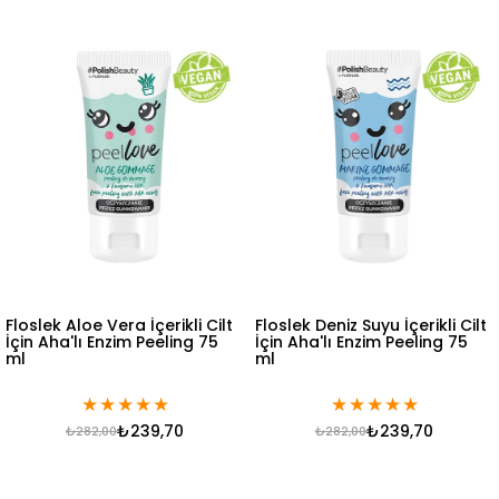
Floslek Aloe Vera İçerikli Cilt
Floslek Deniz Suyu İçerikli Cilt
İçin Aha'lı Enzim Peeling 75
İçin Aha'lı Enzim Peeling 75
ml
ml
★
★
★
★
★
★
★
★
★
★
₺239,70
₺239,70
₺282,00
₺282,00