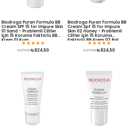
Biodroga Puran Formula BB
Biodroga Puran Formula BB
Cream SPF 15 for Impure Skin
Cream Spf 15 for Impure
01 Sand - Problemli Ciltler
Skin 02 Honey - Problemli
için 15 Koruma Faktörlü BB
Ciltler için 15 Koruma
Krem 01 Kum
Faktörlü BB Krem 02 Bal
★
★
★
★
★
★
★
★
★
★
₺824,50
₺824,50
₺970,00
₺970,00