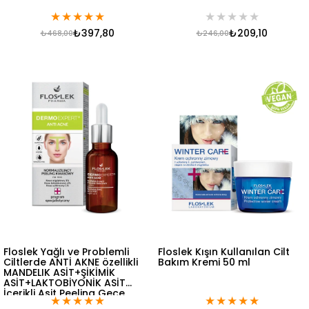
★
★
★
★
★
★
★
★
★
★
₺397,80
₺209,10
₺468,00
₺246,00
Floslek Yağlı ve Problemli
Floslek Kışın Kullanılan Cilt
Ciltlerde ANTİ AKNE özellikli
Bakım Kremi 50 ml
MANDELIK ASİT+ŞİKİMİK
ASİT+LAKTOBİYONİK ASİT
İçerikli Asit Peeling Gece
★
★
★
★
★
★
★
★
★
★
Bakımı 30 ml