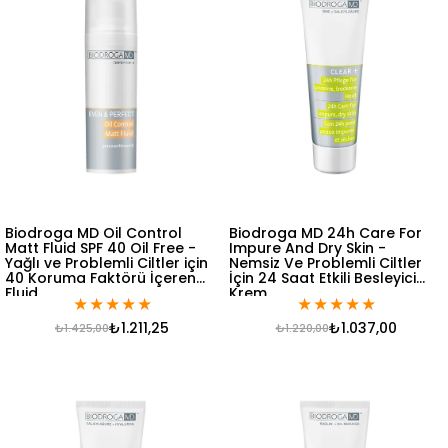
Biodroga MD Oil Control
Biodroga MD 24h Care For
Matt Fluid SPF 40 Oil Free -
Impure And Dry Skin -
Yağlı ve Problemli Ciltler için
Nemsiz Ve Problemli Ciltler
40 Koruma Faktörü İçeren
İçin 24 Saat Etkili Besleyici
Fluid
Krem
★
★
★
★
★
★
★
★
★
★
₺1.211,25
₺1.037,00
₺1.425,00
₺1.220,00