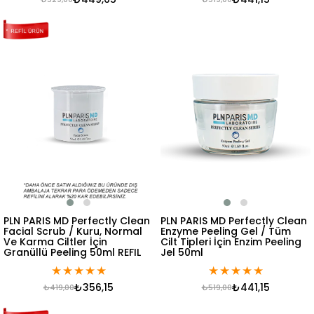
PLN PARIS MD Perfectly Clean
PLN PARIS MD Perfectly Clean
Facial Scrub / Kuru, Normal
Enzyme Peeling Gel / Tüm
Ve Karma Ciltler İçin
Cilt Tipleri İçin Enzim Peeling
Granüllü Peeling 50ml REFIL
Jel 50ml
★
★
★
★
★
★
★
★
★
★
₺356,15
₺441,15
₺419,00
₺519,00