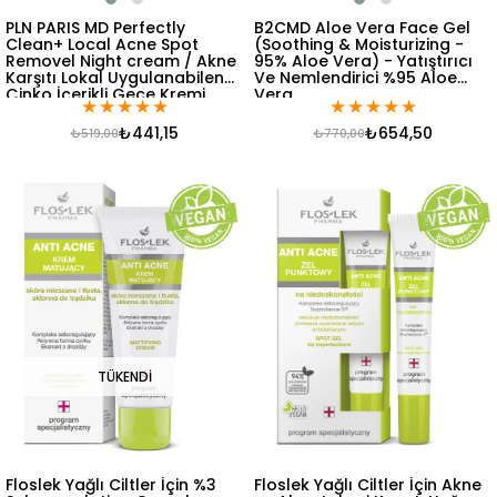
PLN PARIS MD Perfectly
B2CMD Aloe Vera Face Gel
Clean+ Local Acne Spot
(Soothing & Moisturizing -
Removel Night cream / Akne
95% Aloe Vera) - Yatıştırıcı
Karşıtı Lokal Uygulanabilen
Ve Nemlendirici %95 Aloe
Çinko İçerikli Gece Kremi
Vera
★
★
★
★
★
★
★
★
★
★
10ml
₺441,15
₺654,50
₺519,00
₺770,00
TÜKENDI
Floslek Yağlı Ciltler İçin %3
Floslek Yağlı Ciltler İçin Akne