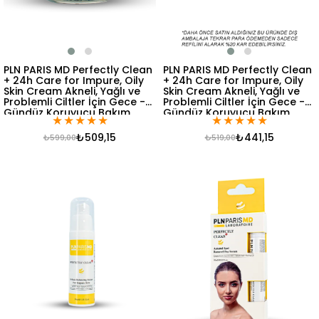
PLN PARIS MD Perfectly Clean
PLN PARIS MD Perfectly Clean
+ 24h Care for Impure, Oily
+ 24h Care for Impure, Oily
Skin Cream Akneli, Yağlı ve
Skin Cream Akneli, Yağlı ve
Problemli Ciltler İçin Gece -
Problemli Ciltler İçin Gece -
Gündüz Koruyucu Bakım
Gündüz Koruyucu Bakım
★
★
★
★
★
★
★
★
★
★
Kremi 50ml
Kremi 50ml REFIL
₺509,15
₺441,15
₺599,00
₺519,00