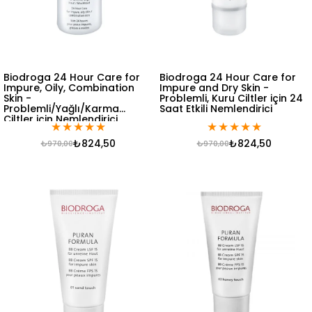
Biodroga 24 Hour Care for
Biodroga 24 Hour Care for
Impure, Oily, Combination
Impure and Dry Skin -
Skin -
Problemli, Kuru Ciltler için 24
Problemli/Yağlı/Karma
Saat Etkili Nemlendirici
Ciltler için Nemlendirici
★
★
★
★
★
★
★
★
★
★
₺824,50
₺824,50
₺970,00
₺970,00