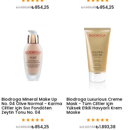
★
★
★
★
★
★
★
★
★
★
₺854,25
₺854,25
₺1.005,00
₺1.005,00
Biodroga Mineral Make Up
Biodroga Luxurious Creme
No. 04 Olive Normal - Karma
Mask - Tüm Ciltler için
Ciltler için Sıvı Fondöten
Yüksek Etkili Havyarlı Krem
Zeytin Tonu No. 04
Maske
★
★
★
★
★
★
★
★
★
★
₺854,25
₺1.893,38
₺1.005,00
₺2.227,50