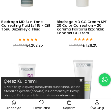
Biodroga MD Skin Tone
Biodroga MD CC Cream SPF
Correcting Fluid Lsf 15 - Cilt
20 Color Correction - 20
Tonu Düzenleyici Fluid
Koruma Faktörlü Kızarıklık
Kapatıcı CC Krem
★
★
★
★
★
★
★
★
★
★
₺1.262,25
₺1.211,25
₺1.485,00
₺1.425,00
Çerez Kullanımı
Sizlere en iyi alışveriş deneyimini sunabilmek adına
sitemizde çerezler(cookies) kullanmaktayız. Detaylı
bilgi için
Kvkk aydınlatma metnini
inceleyebilirsiniz.
Anasayfa
Favorilerim
Sepetim
Üye Girişi