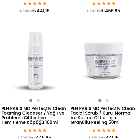
★
★
★
★
★
★
★
★
★
★
₺441,15
₺466,65
₺519,00
₺549,00
PLN PARIS MD Perfectly Clean
PLN PARIS MD Perfectly Clean
Foaming Cleanser / Yağlı ve
Facial Scrub / Kuru, Normal
Problemli Ciltler İçin
Ve Karma Ciltler İçin
Temizleme Köpüğü 160ml
Granüllü Peeling 50ml
★
★
★
★
★
★
★
★
★
★
₺449,65
₺441,15
₺529,00
₺519,00