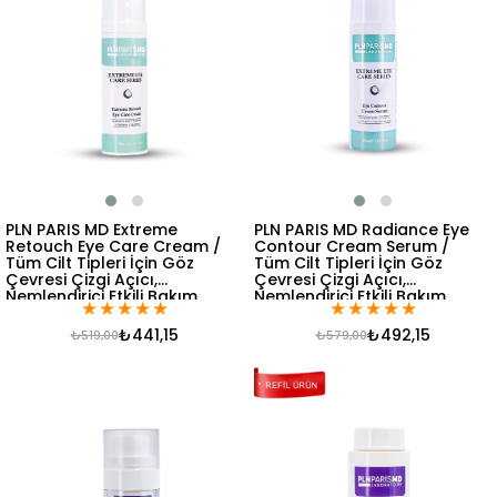
PLN PARIS MD Extreme
PLN PARIS MD Radiance Eye
Retouch Eye Care Cream /
Contour Cream Serum /
Tüm Cilt Tipleri İçin Göz
Tüm Cilt Tipleri İçin Göz
Çevresi Çizgi Açıcı,
Çevresi Çizgi Açıcı,
Nemlendirici Etkili Bakım
Nemlendirici Etkili Bakım
★
★
★
★
★
★
★
★
★
★
Kremi 30ml
Serumu 30ml
₺441,15
₺492,15
₺519,00
₺579,00