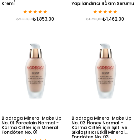
Kremi
Yapılandırıcı Bakım Serumu
★
★
★
★
★
★
★
★
★
★
₺1.853,00
₺1.462,00
₺2.180,00
₺1.720,00
Biodroga Mineral Make Up
Biodroga Mineral Make Up
No. 01 Porcelain Normal -
No. 03 Honey Normal -
Karma Ciltler için Mineral
Karma Ciltler için Işıltı ve
Fondöten No. 01
Sıkılaştırıcı Etkili Mineral
Fondöten No. 03