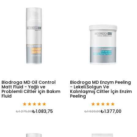
Biodroga MD Oil Control
Biodroga MD Enzym Peeling
Matt Fluid - Yağlı ve
- Lekeli.Solgun Ve
Problemli Ciltler için Bakım
Kalınlaşmış Ciltler İçin Enzim
Fluid
Peeling
★
★
★
★
★
★
★
★
★
★
₺1.083,75
₺1.377,00
₺1.275,00
₺1.620,00