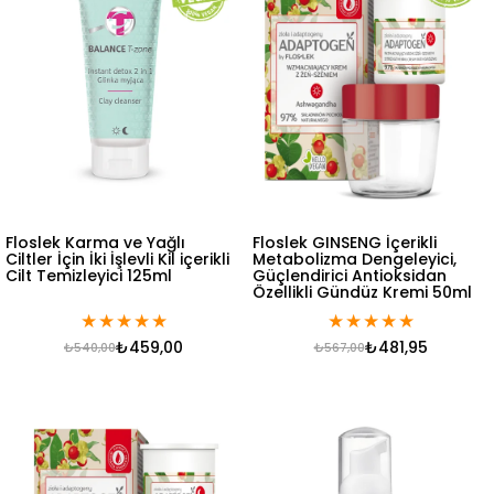
Floslek Karma ve Yağlı
Floslek GINSENG İçerikli
Ciltler İçin İki İşlevli Kil içerikli
Metabolizma Dengeleyici,
Cilt Temizleyici 125ml
Güçlendirici Antioksidan
Özellikli Gündüz Kremi 50ml
★
★
★
★
★
★
★
★
★
★
₺459,00
₺481,95
₺540,00
₺567,00