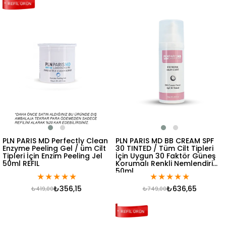
PLN PARIS MD Perfectly Clean
PLN PARIS MD BB CREAM SPF
Enzyme Peeling Gel / üm Cilt
30 TINTED / Tüm Cilt Tipleri
Tipleri İçin Enzim Peeling Jel
İçin Uygun 30 Faktör Güneş
50ml REFIL
Korumalı Renkli Nemlendirici
50ml
★
★
★
★
★
★
★
★
★
★
₺356,15
₺636,65
₺419,00
₺749,00