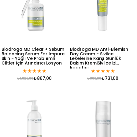
Biodroga MD Clear + Sebum
Biodroga MD Anti-Blemish
Balancing Serum For Impure
Day Cream - Sivilce
Skin - Yağlı Ve Problemli
Lekelerine Karşı Günlük
Ciltler İçin Arındırıcı Losyon
Bakım KremiSivilce izi
kapatıcı,
★
★
★
★
★
★
★
★
★
★
₺867,00
₺731,00
₺1.020,00
₺860,00