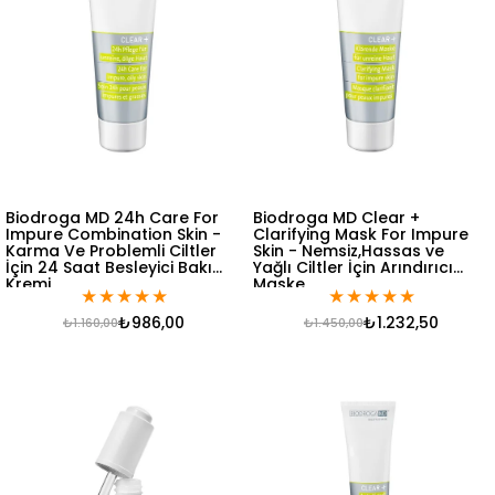
Biodroga MD 24h Care For
Biodroga MD Clear +
Impure Combination Skin -
Clarifying Mask For Impure
Karma Ve Problemli Ciltler
Skin - Nemsiz,Hassas ve
İçin 24 Saat Besleyici Bakım
Yağlı Ciltler İçin Arındırıcı
Kremi
Maske
★
★
★
★
★
★
★
★
★
★
₺986,00
₺1.232,50
₺1.160,00
₺1.450,00