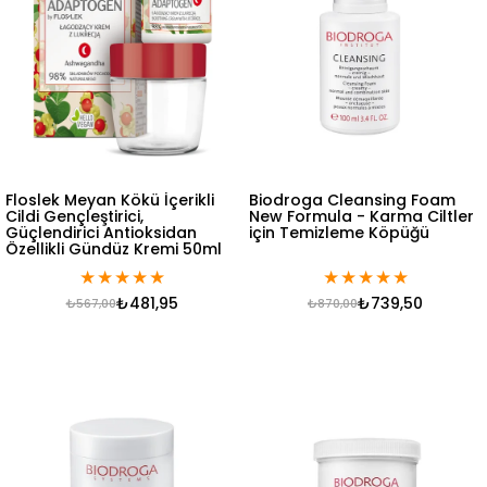
Floslek Meyan Kökü İçerikli
Biodroga Cleansing Foam
Cildi Gençleştirici,
New Formula - Karma Ciltler
Güçlendirici Antioksidan
için Temizleme Köpüğü
Özellikli Gündüz Kremi 50ml
★
★
★
★
★
★
★
★
★
★
₺481,95
₺739,50
₺567,00
₺870,00