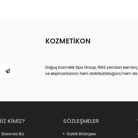
KOZMETİKON
Doğuş Kozmetik Spa Group, 1992 yılından beri birç
ve ekipmanlarının hem distribütörlüğünü hem de ür
ulaşmış, kendi sektöründe Dünya lideri kuruluşlard
Doğuş Kozmetik Spa Group,
www.kozmetikON.co
memnuniyeti ve kaliteli ürün gamıyla 2013 yılında
satılan tüm kozmetik markalar Doğuş SPA Group’un
sunduğumuz kozmetik ürünler ve parfümler, çok yüks
tüketiciye sunduğumuz için de çok uygun fiyatlıdı
Yoğun talep ve sahip olduğu müşteri memnuniyetiyl
BİZ KİMİZ?
SÖZLEŞMELER
sektörüne de yansıtmıştır.
KozmetikON.com
bir Doğuş Kozmetik SPA G
Basında Biz
Gizlilik Bildirgesi