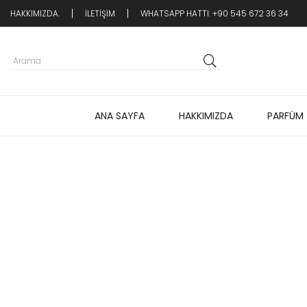
HAKKIMIZDA.
İLETİŞİM
WHATSAPP HATTI: +90 545 672 36 34
ANA SAYFA
HAKKIMIZDA
PARFÜM