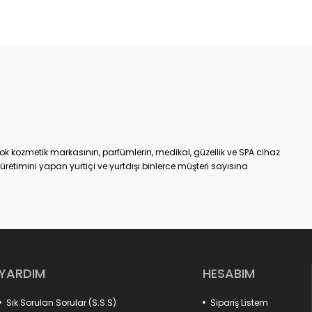
ok kozmetik markasının, parfümlerin, medikal, güzellik ve SPA cihaz
etimini yapan yurtiçi ve yurtdışı binlerce müşteri sayısına
an bir tanesidir.
m
online kozmetik ürünler alışveriş sitesiyle, %100 müşteri
 hizmet vermeye başlamıştır. KozmetikON e-ticaret sitesinde
 kendi ürettiği veya distribütörü olduğu markalarıdır. Satışa
ek kaliteli ve etkili olmasının yanı sıra, aracı olmadan direkt
r.
e, kaliteden ödün vermeyen, yenilikçi anlayışını e-ticaret
YARDIM
HESABIM
roup kuruluşudur.
Sık Sorulan Sorular (S.S.S)
Sipariş Listem