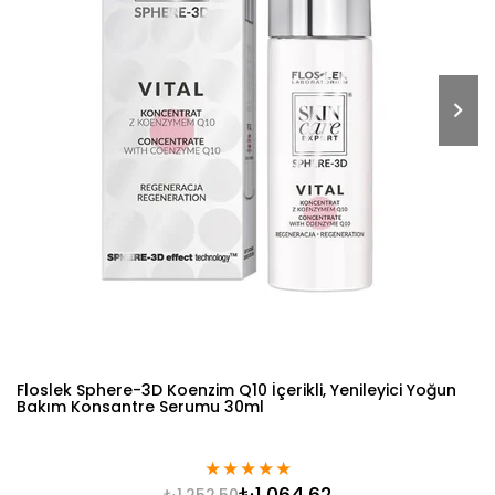
Floslek Sphere-3D Koenzim Q10 İçerikli, Yenileyici Yoğun
Bakım Konsantre Serumu 30ml
★
★
★
★
★
₺1.064,62
₺1.252,50