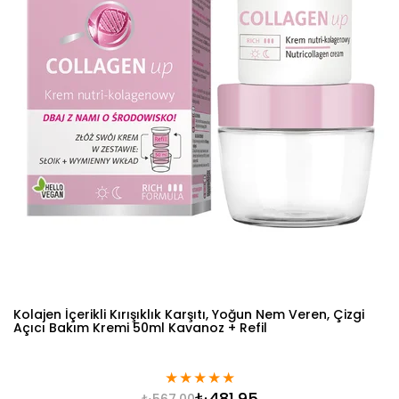
Kolajen İçerikli Kırışıklık Karşıtı, Yoğun Nem Veren, Çizgi
Açıcı Bakım Kremi 50ml Kavanoz + Refil
★
★
★
★
★
₺481,95
₺567,00