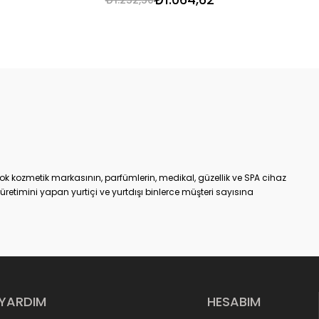
ok kozmetik markasının, parfümlerin, medikal, güzellik ve SPA cihaz
etimini yapan yurtiçi ve yurtdışı binlerce müşteri sayısına
an bir tanesidir.
m
online kozmetik ürünler alışveriş sitesiyle, %100 müşteri
 hizmet vermeye başlamıştır. KozmetikON e-ticaret sitesinde
 kendi ürettiği veya distribütörü olduğu markalarıdır. Satışa
ek kaliteli ve etkili olmasının yanı sıra, aracı olmadan direkt
r.
e, kaliteden ödün vermeyen, yenilikçi anlayışını e-ticaret
YARDIM
HESABIM