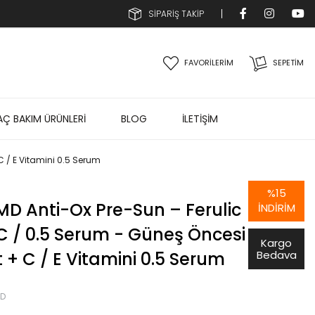
SİPARİŞ TAKİP
FAVORİLERİM
SEPETIM
AÇ BAKIM ÜRÜNLERİ
BLOG
İLETİŞİM
C / E Vitamini 0.5 Serum
%
15
MD Anti-Ox Pre-Sun – Ferulic
İNDIRIM
 C / 0.5 Serum - Güneş Öncesi
Kargo
t + C / E Vitamini 0.5 Serum
Bedava
MD