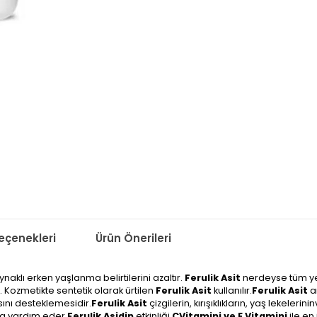
çenekleri
Ürün Önerileri
naklı erken yaşlanma belirtilerini azaltır.
Ferulik Asit
nerdeyse tüm yeş
r. Kozmetikte sentetik olarak ürtilen
Ferulik Asit
kullanılır.
Ferulik Asit
a
sını desteklemesidir.
Ferulik Asit
çizgilerin, kırışıklıkların, yaş lekel
aya yardım eder.
Ferulik Asidin
etkinliği
CVitamini ve E Vitamini
ile en