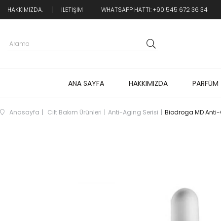
HAKKIMIZDA.
İLETİŞİM
WHATSAPP HATTI: +90 545 672 36 34
ANA SAYFA
HAKKIMIZDA
PARFÜM
Anasayfa
Cilt Bakım Ürünleri
Anti-Aging Serisi
Biodroga MD Anti-O