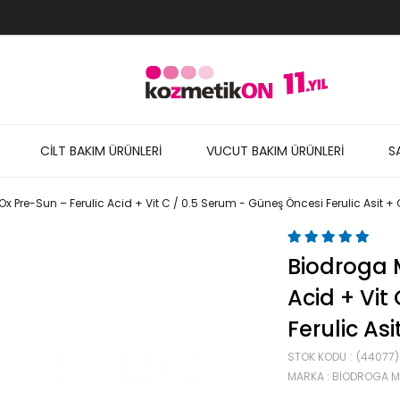
CİLT BAKIM ÜRÜNLERİ
VUCUT BAKIM ÜRÜNLERİ
S
x Pre-Sun – Ferulic Acid + Vit C / 0.5 Serum - Güneş Öncesi Ferulic Asit + 
Biodroga 
Acid + Vit
Ferulic Asi
STOK KODU
(44077)
MARKA
:
BIODROGA 