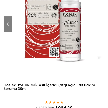
Floslek HYALURONİK Asit İçerikli Çizgi Açıcı Cilt Bakım
Serumu 30ml
★
★
★
★
★
₺1.064,20
₺1.252,00