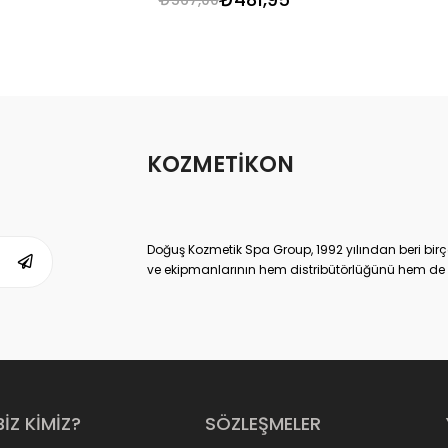
KOZMETİKON
Doğuş Kozmetik Spa Group, 1992 yılından beri birç
ve ekipmanlarının hem distribütörlüğünü hem de ür
ulaşmış, kendi sektöründe Dünya lideri kuruluşlard
Doğuş Kozmetik Spa Group,
www.kozmetikON.co
memnuniyeti ve kaliteli ürün gamıyla 2013 yılında
satılan tüm kozmetik markalar Doğuş SPA Group’un
sunduğumuz kozmetik ürünler ve parfümler, çok yüks
tüketiciye sunduğumuz için de çok uygun fiyatlıdı
Yoğun talep ve sahip olduğu müşteri memnuniyetiyl
BİZ KİMİZ?
SÖZLEŞMELER
sektörüne de yansıtmıştır.