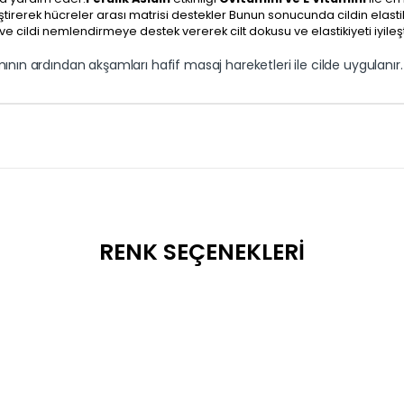
eştirerek hücreler arası matrisi destekler Bunun sonucunda cildin elastiki
e cildi nemlendirmeye destek vererek cilt dokusu ve elastikiyeti iyileşti
nın ardından akşamları hafif masaj hareketleri ile cilde uygulanır
RENK SEÇENEKLERI