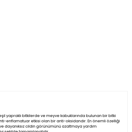
il yapraklı bitkilerde ve meyve kabuklarında bulunan bir bitki
nti-enflamatuar etkisi olan bir anti-oksidandır. En önemli özelliği
erininve dayanıksız cildin görünümünü azaltmaya yardım
 iyi şekilde tamamlanabilir.