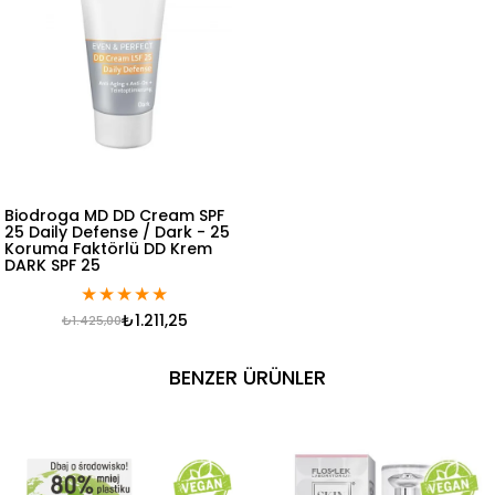
Biodroga MD DD Cream SPF
25 Daily Defense / Dark - 25
Koruma Faktörlü DD Krem
DARK SPF 25
★
★
★
★
★
₺1.211,25
₺1.425,00
BENZER ÜRÜNLER