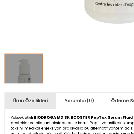
Ürün Özellikleri
Yorumlar
(0)
Ödeme Se
Yüksek etkili
BIODROGA MD SK BOOSTER PepTox Serum Fluid
destekler ve cildi antioksidanlar ile korur. Peptit ve asitlerin 
toksinli medikal enjeksiyonlara kıyasla bu alternatif yöntem acıs
var olan çizgilerin gözle görülür bir biçimde giderilmesine yard