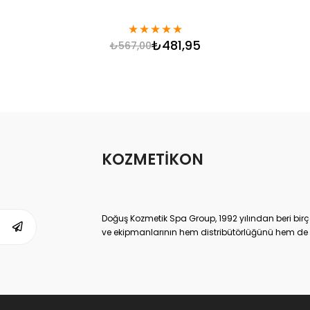
★
★
★
★
★
₺481,95
₺567,00
KOZMETİKON
Doğuş Kozmetik Spa Group, 1992 yılından beri birç
ve ekipmanlarının hem distribütörlüğünü hem de ür
ulaşmış, kendi sektöründe Dünya lideri kuruluşlard
Doğuş Kozmetik Spa Group,
www.kozmetikON.co
memnuniyeti ve kaliteli ürün gamıyla 2013 yılında
satılan tüm kozmetik markalar Doğuş SPA Group’un
sunduğumuz kozmetik ürünler ve parfümler, çok yüks