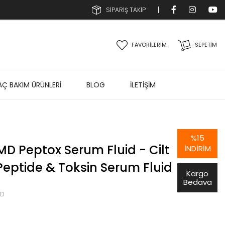
SİPARİŞ TAKİP
FAVORİLERİM
SEPETIM
AÇ BAKIM ÜRÜNLERİ
BLOG
İLETİŞİM
%
15
D Peptox Serum Fluid - Cilt
İNDIRIM
 Peptide & Toksin Serum Fluid
Kargo
Bedava
MD