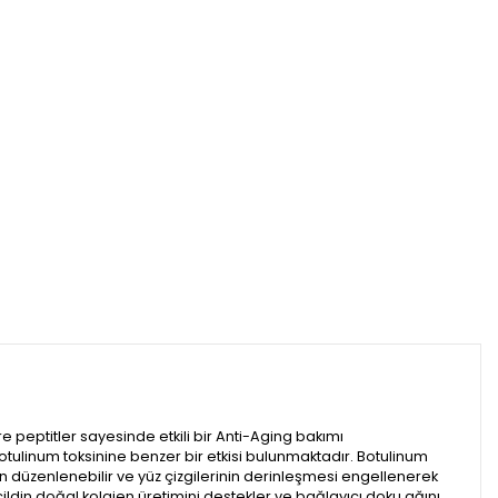
re peptitler sayesinde etkili bir Anti-Aging bakımı
otulinum toksinine benzer bir etkisi bulunmaktadır. Botulinum
en düzenlenebilir ve yüz çizgilerinin derinleşmesi engellenerek
ildin doğal kolajen üretimini destekler ve bağlayıcı doku ağını