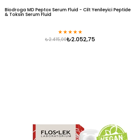
Biodroga MD Peptox Serum Fluid - Cilt Yenileyici Peptide
& Toksin Serum Fluid
★
★
★
★
★
₺2.052,75
₺2.415,00