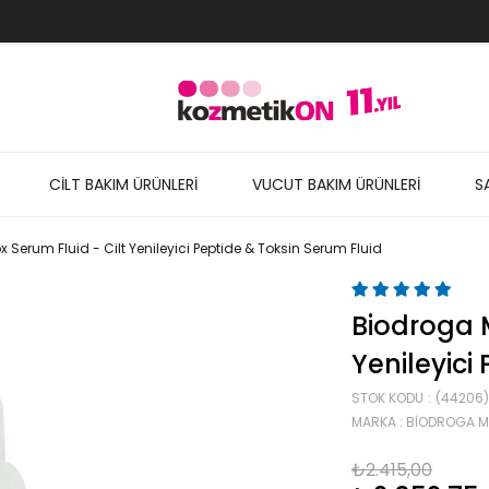
CİLT BAKIM ÜRÜNLERİ
VUCUT BAKIM ÜRÜNLERİ
S
 Serum Fluid - Cilt Yenileyici Peptide & Toksin Serum Fluid
Biodroga M
Yenileyici
STOK KODU
(44206)
MARKA
:
BIODROGA 
₺2.415,00