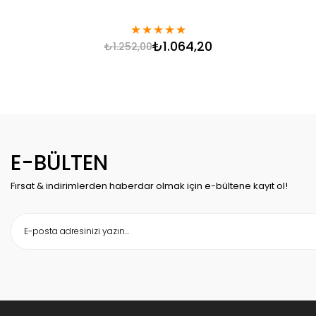
★
★
★
★
★
₺1.064,20
₺1.252,00
E-BÜLTEN
Fırsat & indirimlerden haberdar olmak için e-bültene kayıt ol!