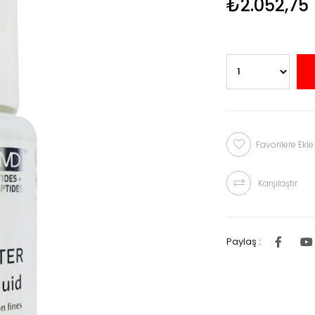
₺2.052,75
Favorilere Ekle
Karşılaştır
Paylaş :