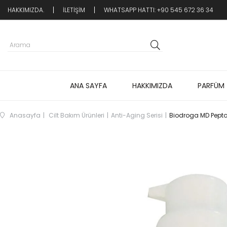
HAKKIMIZDA.
İLETİŞİM
WHATSAPP HATTI: +90 545 672 36 34
ANA SAYFA
HAKKIMIZDA
PARFÜM
Anasayfa
Cilt Bakım Ürünleri
Anti-Aging Serisi
Biodroga MD Peptox