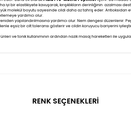
ha iyi bir elastikiyete kavuşarak, kırışıklıkların derinliğinin azalması des
üyük molekül boyutu sayesinde cildi daha az tahriş eder. Antioksidan et
ellemeye yardımcı olur.
rin yeniden yapılandırılmasına yardımcı olur. Nem dengesi düzenlenir. P
e eşsiz bir cilt toleransı gösterir ve cildin koruyucu bariyerini iyileş
ünleri ve tonik kullanımının ardından nazik masaj hareketleri ile uygul
RENK SEÇENEKLERI