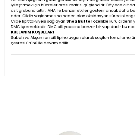
iyileştirmek için hücreler arası matrisi güçlendirir. Böylece cilt da
asit grubuna aittir. AHA ile benzer etkiler gösterir ancak daha b
eder. Cildin yaşlanmasına neden olan oksidasyon sürecini eng
Cilde lipit takviyesi sağlayan
Shea Butter
özellikle kuru ciltle
DMC içermektedir. DMC cilt yapısına benzer bir yapıdadır bu nedenl
KULLANIM KOŞULLARI
Sabah ve Akşamları cilt tipine uygun olarak seçilen temzileme ür
çevresi ürünü ile devam edilir.