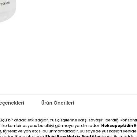
çenekleri
Ürün Önerileri
üçü bir arada etki sağlar. Yüz çizgilerine karşı savaşır. İçerdiği konsant
komplike kombinasyonu bu etkiyi görmeye yardım eder.
Heksapeptidin
B
ız, iğnesiz ve yan etkisi bulunmamaktadır. Bu sayede yüz kasları yenid
ım eder. Buna ek olarak
Fluid Pro-Matrix Peptitler
içerir. Bu madde c