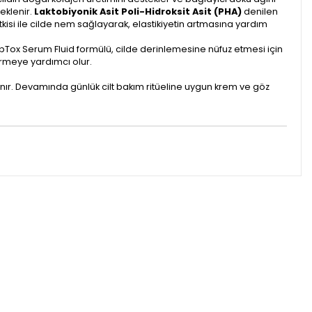
teklenir.
Laktobiyonik Asit Poli-Hidroksit Asit (PHA)
denilen
kisi ile cilde nem sağlayarak, elastikiyetin artmasına yardım
epTox Serum Fluid formülü, cilde derinlemesine nüfuz etmesi için
tirmeye yardımcı olur.
anır. Devamında günlük cilt bakım ritüeline uygun krem ve göz