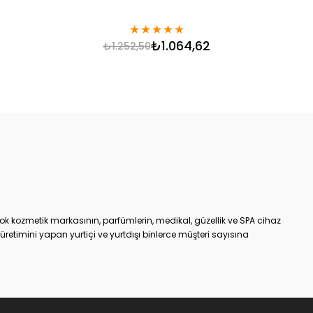
★
★
★
★
★
₺1.064,62
₺1.252,50
ok kozmetik markasının, parfümlerin, medikal, güzellik ve SPA cihaz
etimini yapan yurtiçi ve yurtdışı binlerce müşteri sayısına
an bir tanesidir.
m
online kozmetik ürünler alışveriş sitesiyle, %100 müşteri
 hizmet vermeye başlamıştır. KozmetikON e-ticaret sitesinde
 kendi ürettiği veya distribütörü olduğu markalarıdır. Satışa
ek kaliteli ve etkili olmasının yanı sıra, aracı olmadan direkt