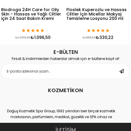
re for Oily
Floslek Kuperozlu ve Hassas
Floslek Aşırı Has
 Yağlı Ciltler
Ciltler İçin Micellar Makyaj
Yatıştırıcı, Nemle
kım Kremi
Temizleme Losyonu 200 ml
Yoğun Cilt Bakı
★
★
★
★
★
★
★
★
★
★
★
1.096,50
₺330,22
₺
₺388,50
₺468,00
E-BÜLTEN
Fırsat & indirimlerden haberdar olmak için e-bültene kayıt ol!
KOZMETİKON
Doğuş Kozmetik Spa Group, 1992 yılından beri birçok kozmetik
markasının, parfümlerin, medikal, güzellik ve SPA cihaz ve
ekipmanlarının hem distribütörlüğünü hem de üretimini yapan
yurtiçi ve yurtdışı binlerce müşteri sayısına ulaşmış, kendi
İLETİŞİM