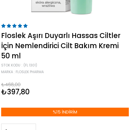
Floslek Aşırı Duyarlı Hassas Ciltler
İçin Nemlendirici Cilt Bakım Kremi
50 ml
STOK KODU
(FL 1301)
MARKA
:
FLOSLEK PHARMA
₺468,00
₺397,80
%
15
İNDIRIM