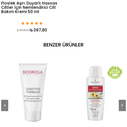
Floslek Aşırı Duyarlı Hassas
Ciltler İçin Nemlendirici Cilt
Bakım Kremi 50 ml
★
★
★
★
★
₺397,80
₺468,00
BENZER ÜRÜNLER