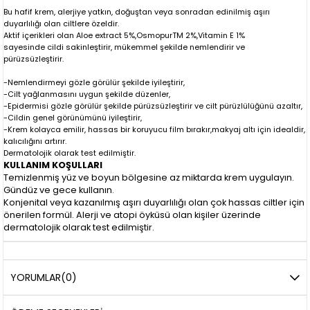
Bu hafif krem, alerjiye yatkın, doğuştan veya sonradan edinilmiş aşırı
duyarlılığı olan ciltlere özeldir.
Aktif içerikleri olan Aloe extract 5%,OsmopurTM 2%,Vitamin E 1%
sayesinde cildi sakinleştirir, mükemmel şekilde nemlendirir ve
pürüzsüzleştirir.
-Nemlendirmeyi gözle görülür şekilde iyileştirir,
-Cilt yağlanmasını uygun şekilde düzenler,
-Epidermisi gözle görülür şekilde pürüzsüzleştirir ve cilt pürüzlülüğünü azaltır,
-Cildin genel görünümünü iyileştirir,
-Krem kolayca emilir, hassas bir koruyucu film bırakır,makyaj altı için idealdir,
kalıcılığını artırır.
Dermatolojik olarak test edilmiştir.
KULLANIM KOŞULLARI
Temizlenmiş yüz ve boyun bölgesine az miktarda krem ​​uygulayın.
Gündüz ve gece kullanın.
Konjenital veya kazanılmış aşırı duyarlılığı olan çok hassas ciltler için
önerilen formül. Alerji ve atopi öyküsü olan kişiler üzerinde
dermatolojik olarak test edilmiştir.
YORUMLAR
(0)