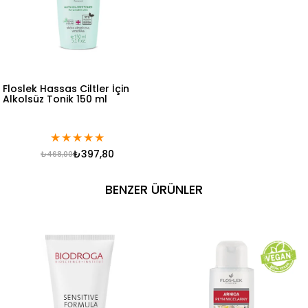
Floslek Hassas Ciltler İçin
Alkolsüz Tonik 150 ml
★
★
★
★
★
₺397,80
₺468,00
BENZER ÜRÜNLER