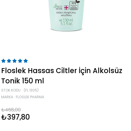
Floslek Hassas Ciltler İçin Alkolsüz
Tonik 150 ml
STOK KODU
(FL 1305)
MARKA
:
FLOSLEK PHARMA
₺468,00
₺397,80