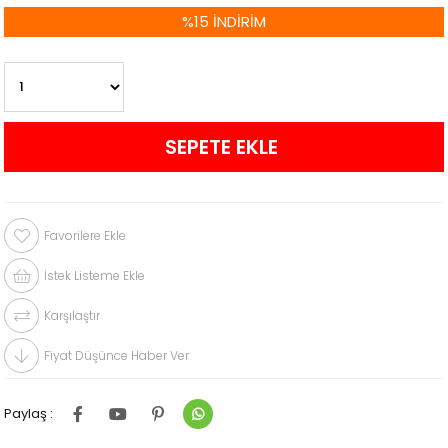
%
15
İNDIRIM
Favorilere Ekle
İstek Listeme Ekle
Karşılaştır
Fiyat Düşünce Haber Ver
Paylaş :