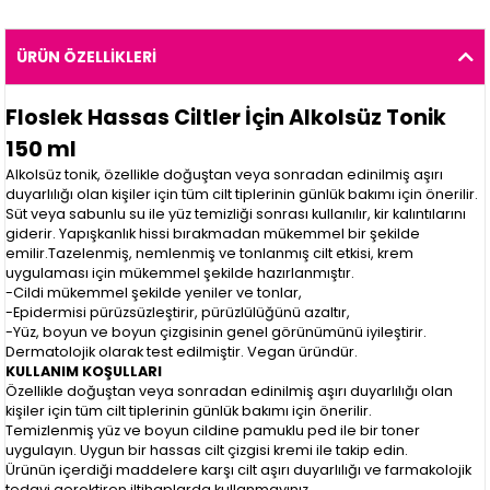
ÜRÜN ÖZELLIKLERI
Floslek Hassas Ciltler İçin Alkolsüz Tonik
150 ml
Alkolsüz tonik, özellikle doğuştan veya sonradan edinilmiş aşırı
duyarlılığı olan kişiler için tüm cilt tiplerinin günlük bakımı için önerilir.
Süt veya sabunlu su ile yüz temizliği sonrası kullanılır, kir kalıntılarını
giderir. Yapışkanlık hissi bırakmadan mükemmel bir şekilde
emilir.Tazelenmiş, nemlenmiş ve tonlanmış cilt etkisi, krem ​​
uygulaması için mükemmel şekilde hazırlanmıştır.
-Cildi mükemmel şekilde yeniler ve tonlar,
-Epidermisi pürüzsüzleştirir, pürüzlülüğünü azaltır,
-Yüz, boyun ve boyun çizgisinin genel görünümünü iyileştirir.
Dermatolojik olarak test edilmiştir. Vegan üründür.
KULLANIM KOŞULLARI
Özellikle doğuştan veya sonradan edinilmiş aşırı duyarlılığı olan
kişiler için tüm cilt tiplerinin günlük bakımı için önerilir.
Temizlenmiş yüz ve boyun cildine pamuklu ped ile bir toner
uygulayın. Uygun bir hassas cilt çizgisi kremi ile takip edin.
Ürünün içerdiği maddelere karşı cilt aşırı duyarlılığı ve farmakolojik
tedavi gerektiren iltihaplarda kullanmayınız.