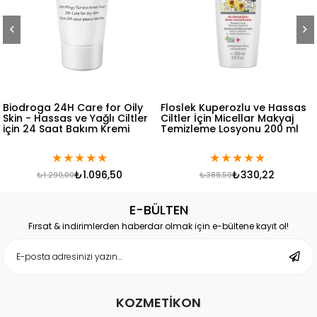
Biodroga 24H Care for Oily
Floslek Kuperozlu ve Hassas
Skin - Hassas ve Yağlı Ciltler
Ciltler İçin Micellar Makyaj
için 24 Saat Bakım Kremi
Temizleme Losyonu 200 ml
★
★
★
★
★
★
★
★
★
★
₺1.096,50
₺330,22
₺1.290,00
₺388,50
E-BÜLTEN
Fırsat & indirimlerden haberdar olmak için e-bültene kayıt ol!
KOZMETİKON