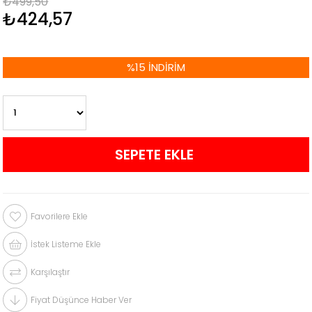
₺499,50
₺424,57
%
15
İNDIRIM
Favorilere Ekle
İstek Listeme Ekle
Karşılaştır
Fiyat Düşünce Haber Ver