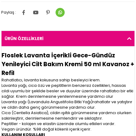
Paylaş :
ÜRÜN ÖZELLIKLERI
Floslek Lavanta İçerikli Gece-Gündüz
Yenileyici Cilt Bakım Kremi 50 ml Kavanoz +
Refil
Rahatlatıcı, lavanta kokusuna sahip besleyici krem.
Lavanta yağı, cica özü ve peptitlerin benzersiz özellikleri, hassas
cildi uyumlu bir şekilde besler ve duyular üzerinde rahatlatıcı bir etki
sağlar. Krem derinlemesine yenilenmesine yardımcı olur
Lavanta yağı (Lavandula Angustifolia Bitki Yağı)rahatlatır ve yatıştırır
ve cildin daha genç görünmesine yardımcı olur.
Cica (Centella Asiatica), cildin ışıltılı görünmesine yardımcı olurken
sakinleştirir, derinlemesine nemlendirir ve sıkılaştırır.
Peptitler - kolajen ve elastin üzerinde olumlu etkileri vardır.
Vegan üründür. %98 doğal kökenli içerik içerir.
KULLANIM KOŞULLARI