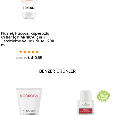
TÜKENDI
Floslek Hassas, Kuperozlu
Ciltler İçin ARNICA İçerikli
Temizleme ve Bakım Jeli 200
ml
★
★
★
★
★
₺410,55
₺483,00
BENZER ÜRÜNLER