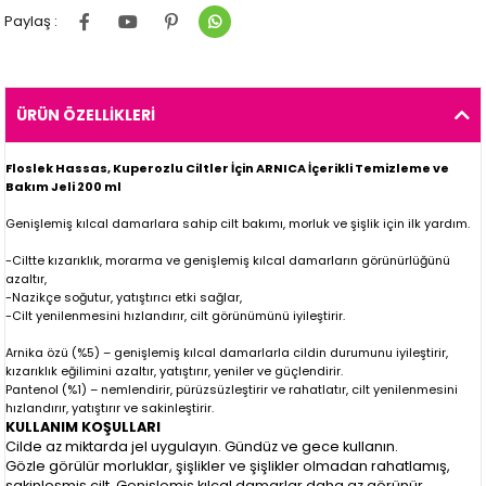
Paylaş :
ÜRÜN ÖZELLIKLERI
Floslek Hassas, Kuperozlu Ciltler İçin ARNICA İçerikli Temizleme ve
Bakım Jeli 200 ml
Genişlemiş kılcal damarlara sahip cilt bakımı, morluk ve şişlik için ilk yardım.
-Ciltte kızarıklık, morarma ve genişlemiş kılcal damarların görünürlüğünü
azaltır,
-Nazikçe soğutur, yatıştırıcı etki sağlar,
-Cilt yenilenmesini hızlandırır, cilt görünümünü iyileştirir.
Arnika özü (%5) – genişlemiş kılcal damarlarla cildin durumunu iyileştirir,
kızarıklık eğilimini azaltır, yatıştırır, yeniler ve güçlendirir.
Pantenol (%1) – nemlendirir, pürüzsüzleştirir ve rahatlatır, cilt yenilenmesini
hızlandırır, yatıştırır ve sakinleştirir.
KULLANIM KOŞULLARI
Cilde az miktarda jel uygulayın. Gündüz ve gece kullanın.
Gözle görülür morluklar, şişlikler ve şişlikler olmadan rahatlamış,
sakinleşmiş cilt. Genişlemiş kılcal damarlar daha az görünür.