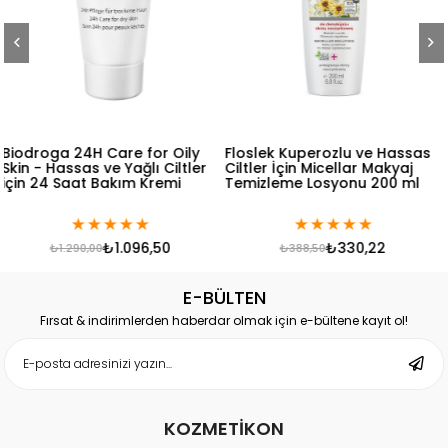
or Oily
Floslek Kuperozlu ve Hassas
Floslek Aşırı Duyarlı
ı Ciltler
Ciltler İçin Micellar Makyaj
Ciltler İçin Nemlendiri
Kremi
Temizleme Losyonu 200 ml
Bakım Kremi 50 ml
★
★
★
★
★
★
★
★
★
★
★
6,50
₺330,22
₺397,
₺388,50
₺468,00
E-BÜLTEN
Fırsat & indirimlerden haberdar olmak için e-bültene kayıt ol!
KOZMETİKON