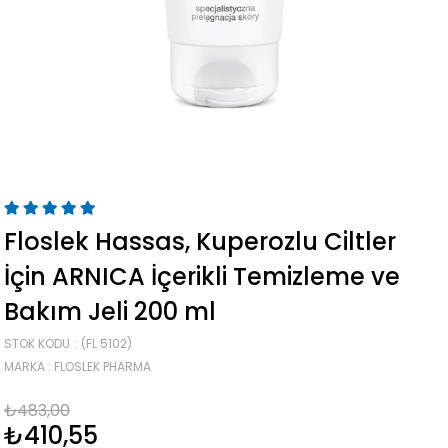
Floslek Hassas, Kuperozlu Ciltler
İçin ARNICA İçerikli Temizleme ve
Bakım Jeli 200 ml
STOK KODU
(FL 5102)
MARKA
:
FLOSLEK PHARMA
₺483,00
₺410,55