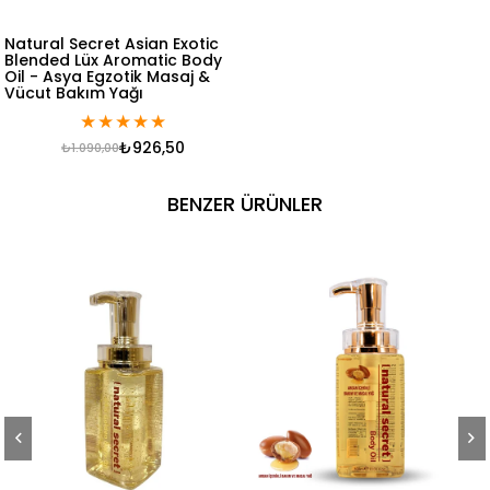
Natural Secret Asian Exotic
Blended Lüx Aromatic Body
Oil - Asya Egzotik Masaj &
Vücut Bakım Yağı
★
★
★
★
★
₺926,50
₺1.090,00
BENZER ÜRÜNLER