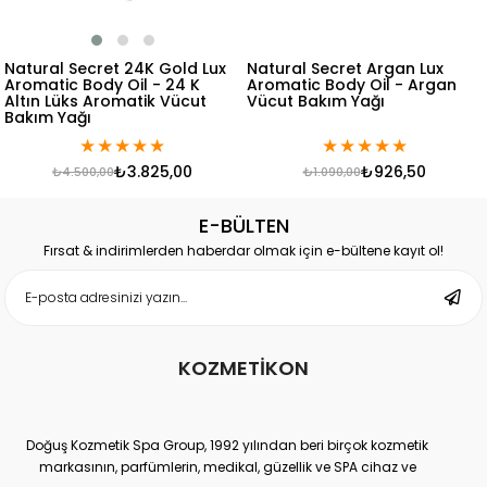
Natural Secret 24K Gold Lux
Natural Secret Argan Lux
Aromatic Body Oil - 24 K
Aromatic Body Oil - Argan
Altın Lüks Aromatik Vücut
Vücut Bakım Yağı
Bakım Yağı
★
★
★
★
★
★
★
★
★
★
₺3.825,00
₺926,50
₺4.500,00
₺1.090,00
E-BÜLTEN
Fırsat & indirimlerden haberdar olmak için e-bültene kayıt ol!
KOZMETİKON
Doğuş Kozmetik Spa Group, 1992 yılından beri birçok kozmetik
markasının, parfümlerin, medikal, güzellik ve SPA cihaz ve