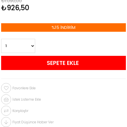
₺1.090,00
₺926,50
%
15
İNDIRIM
Favorilere Ekle
İstek Listeme Ekle
Karşılaştır
Fiyat Düşünce Haber Ver