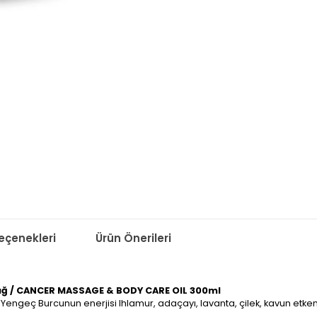
çenekleri
Ürün Önerileri
Yağ / CANCER MASSAGE & BODY CARE OIL 300ml
ı Yengeç Burcunun enerjisi Ihlamur, adaçayı, lavanta, çilek, kavun et