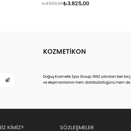
₺3.825,00
₺4.500,00
KOZMETİKON
Doğuş Kozmetik Spa Group, 1992 yılından beri birç
ve ekipmanlarının hem distribütörlüğünü hem de ür
ulaşmış, kendi sektöründe Dünya lideri kuruluşlard
Doğuş Kozmetik Spa Group,
www.kozmetikON.co
memnuniyeti ve kaliteli ürün gamıyla 2013 yılında
satılan tüm kozmetik markalar Doğuş SPA Group’un
sunduğumuz kozmetik ürünler ve parfümler, çok yüks
tüketiciye sunduğumuz için de çok uygun fiyatlıdı
Yoğun talep ve sahip olduğu müşteri memnuniyetiyl
BİZ KİMİZ?
SÖZLEŞMELER
sektörüne de yansıtmıştır.