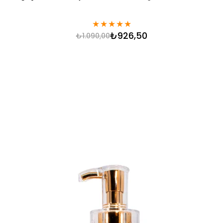
★
★
★
★
★
₺926,50
₺1.090,00