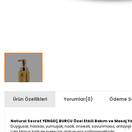
Ürün Özellikleri
Yorumlar
(0)
Ödeme Se
Natural Secret YENGEÇ BURCU Özel Etkili Bakım ve Masaj 
Duygusal, hassas, yumuşak, nazik, önsezili, savunmasız, anlayışl
Lüks Masaj Yağı ile ipeksi bir dokunuşla sağlanmaktadır.