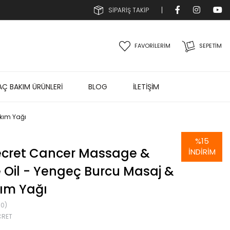
SİPARİŞ TAKİP
FAVORİLERİM
SEPETIM
AÇ BAKIM ÜRÜNLERİ
BLOG
İLETİŞİM
kım Yağı
%
15
ecret Cancer Massage &
İNDIRIM
 Oil - Yengeç Burcu Masaj &
ım Yağı
0)
CRET