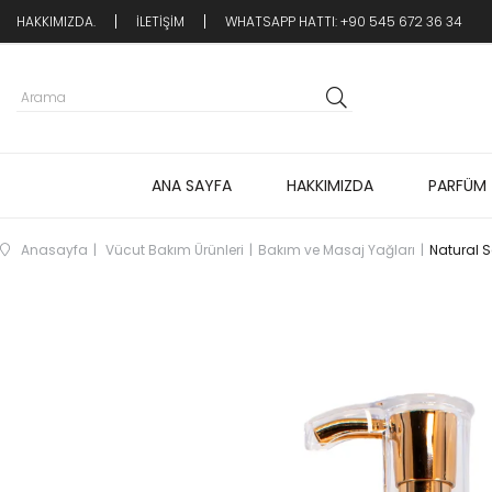
HAKKIMIZDA.
İLETİŞİM
WHATSAPP HATTI: +90 545 672 36 34
ANA SAYFA
HAKKIMIZDA
PARFÜM
Anasayfa
Vücut Bakım Ürünleri
Bakım ve Masaj Yağları
Natural 