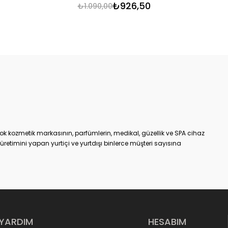
₺926,50
₺1.090,00
ok kozmetik markasının, parfümlerin, medikal, güzellik ve SPA cihaz
etimini yapan yurtiçi ve yurtdışı binlerce müşteri sayısına
an bir tanesidir.
m
online kozmetik ürünler alışveriş sitesiyle, %100 müşteri
 hizmet vermeye başlamıştır. KozmetikON e-ticaret sitesinde
 kendi ürettiği veya distribütörü olduğu markalarıdır. Satışa
ek kaliteli ve etkili olmasının yanı sıra, aracı olmadan direkt
r.
e, kaliteden ödün vermeyen, yenilikçi anlayışını e-ticaret
YARDIM
HESABIM