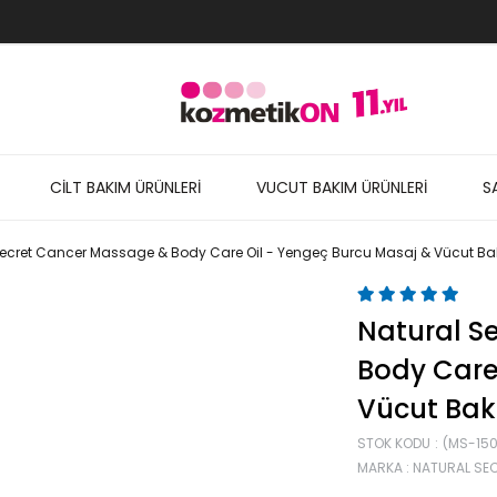
CİLT BAKIM ÜRÜNLERİ
VUCUT BAKIM ÜRÜNLERİ
S
Secret Cancer Massage & Body Care Oil - Yengeç Burcu Masaj & Vücut Ba
Natural S
Body Care
Vücut Bak
STOK KODU
(MS-150
MARKA
:
NATURAL SE