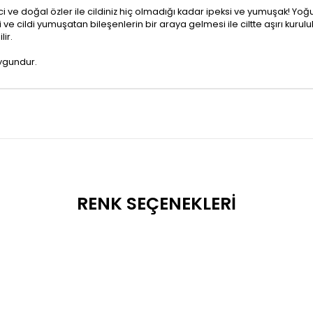
 ve doğal özler ile cildiniz hiç olmadığı kadar ipeksi ve yumuşak! Yoğ
e cildi yumuşatan bileşenlerin bir araya gelmesi ile ciltte aşırı kuru
lir.
ygundur.
RENK SEÇENEKLERI