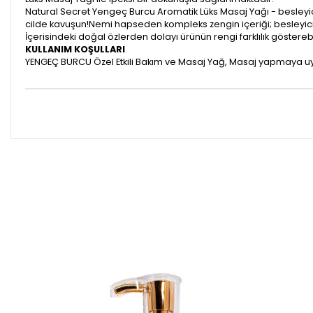
Natural Secret Yengeç Burcu Aromatik Lüks Masaj Yağı - besleyici
cilde kavuşun!Nemi hapseden kompleks zengin içeriği; besleyici v
İçerisindeki doğal özlerden dolayı ürünün rengi farklılık gösterebi
KULLANIM KOŞULLARI
YENGEÇ BURCU Özel Etkili Bakım ve Masaj Yağ, Masaj yapmaya u