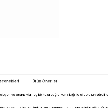
çenekleri
Ürün Önerileri
esleyen ve esansıyla hoş bir koku sağlarken ılıklığı ile cilde uzun sürel
delerinden elde edilmiştir, bu hammaddeler uzun soluklu etki sağla