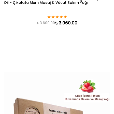
Oil - Çikolata Mum Masaj & Vücut Bakım Yağı
★
★
★
★
★
₺3.060,00
₺3.600,00