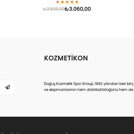
★
★
★
★
★
₺3.060,00
₺3.600,00
KOZMETİKON
Doğuş Kozmetik Spa Group, 1992 yılından beri birç
ve ekipmanlarının hem distribütörlüğünü hem de ür
ulaşmış, kendi sektöründe Dünya lideri kuruluşlard
Doğuş Kozmetik Spa Group,
www.kozmetikON.co
memnuniyeti ve kaliteli ürün gamıyla 2013 yılında
satılan tüm kozmetik markalar Doğuş SPA Group’un
sunduğumuz kozmetik ürünler ve parfümler, çok yüks
tüketiciye sunduğumuz için de çok uygun fiyatlıdı
Yoğun talep ve sahip olduğu müşteri memnuniyetiyl