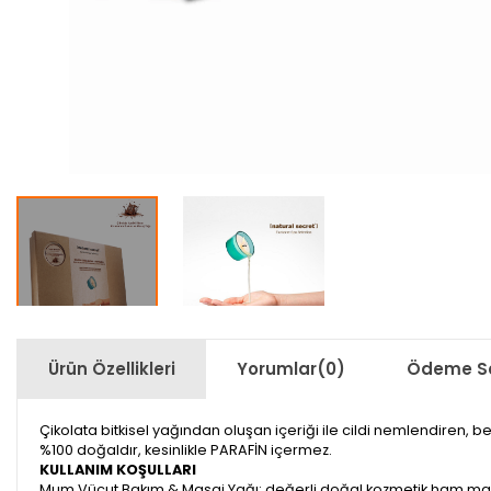
Ürün Özellikleri
Yorumlar
(0)
Ödeme Se
Çikolata bitkisel yağından oluşan içeriği ile cildi nemlendiren, b
%100 doğaldır, kesinlikle PARAFİN içermez.
KULLANIM KOŞULLARI
Mum Vücut Bakım & Masaj Yağı; değerli doğal kozmetik ham mad