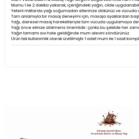
Mumu 1 ile 2 dakika yakarak, içeriğindeki yağın, cilde uygulanabi
Yeterli miktarda yağı soğumadan ellerinize dökünüz ve vücuda u
Tam anlamıyla bir masaj deneyimi için, masaja ayaklardan başl
Yağı, dairesel masaj hareketleriyle tüm vücuda uygulamaya de
Yağı önce elinize dökmeniz önemlidir; çünkü bu şekilde her zaman
Yağın tamamı sıvı hale geldiğinde mum alevini söndürünüz.
Ürün tek kullanımlık olarak üretilmiştir.1 adet mum ile 1 saat kom