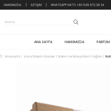
HAKKIMIZDA.
İLETİŞİM
WHATSAPP HATTI: +90 545 672 36 34
ANA SAYFA
HAKKIMIZDA
PARFÜM
Anasayfa
Vücut Bakım Ürünleri
Bakım ve Masaj Mum Yağları
Nat