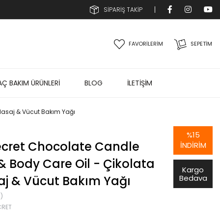
SİPARİŞ TAKİP
FAVORİLERİM
SEPETIM
AÇ BAKIM ÜRÜNLERİ
BLOG
İLETİŞİM
Masaj & Vücut Bakım Yağı
%
15
ecret Chocolate Candle
İNDIRIM
 Body Care Oil - Çikolata
Kargo
 & Vücut Bakım Yağı
Bedava
)
CRET