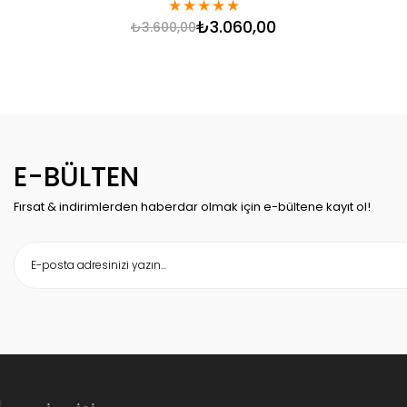
★
★
★
★
★
₺3.060,00
₺3.600,00
E-BÜLTEN
Fırsat & indirimlerden haberdar olmak için e-bültene kayıt ol!