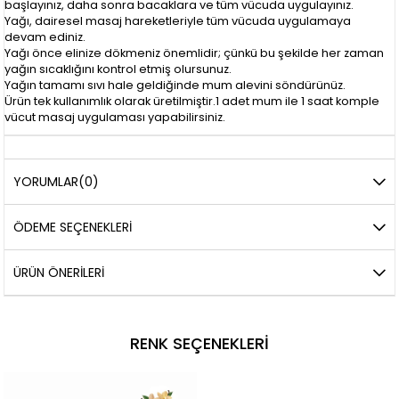
başlayınız, daha sonra bacaklara ve tüm vücuda uygulayınız.
Yağı, dairesel masaj hareketleriyle tüm vücuda uygulamaya
devam ediniz.
Yağı önce elinize dökmeniz önemlidir; çünkü bu şekilde her zaman
yağın sıcaklığını kontrol etmiş olursunuz.
Yağın tamamı sıvı hale geldiğinde mum alevini söndürünüz.
Ürün tek kullanımlık olarak üretilmiştir.1 adet mum ile 1 saat komple
vücut masaj uygulaması yapabilirsiniz.
YORUMLAR
(0)
ÖDEME SEÇENEKLERI
ÜRÜN ÖNERILERI
RENK SEÇENEKLERI