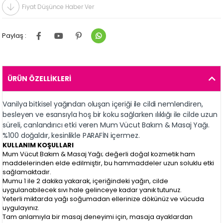
Fiyat Düşünce Haber Ver
Paylaş :
ÜRÜN ÖZELLIKLERI
Vanilya bitkisel yağından oluşan içeriği ile cildi nemlendiren,
besleyen ve esansıyla hoş bir koku sağlarken ılıklığı ile cilde uzun
süreli, canlandırıcı etki veren Mum Vücut Bakım & Masaj Yağı.
%100 doğaldır, kesinlikle PARAFİN içermez.
KULLANIM KOŞULLARI
Mum Vücut Bakım & Masaj Yağı; değerli doğal kozmetik ham
maddelerinden elde edilmiştir, bu hammaddeler uzun soluklu etki
sağlamaktadır.
Mumu 1 ile 2 dakika yakarak, içeriğindeki yağın, cilde
uygulanabilecek sıvı hale gelinceye kadar yanık tutunuz.
Yeterli miktarda yağı soğumadan ellerinize dökünüz ve vücuda
uygulayınız.
Tam anlamıyla bir masaj deneyimi için, masaja ayaklardan