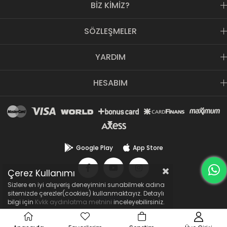
BİZ KİMİZ?
ödün vermeyen, yenilikçi anlayışını e-ticaret sektörüne de
yansıtmıştır.
KozmetikON.com
bir Doğuş Kozmetik SPA Group
SÖZLEŞMELER
kuruluşudur.
YARDIM
HESABIM
Google Play
App Store
Çerez Kullanımı
Sizlere en iyi alışveriş deneyimini sunabilmek adına
sitemizde çerezler(cookies) kullanmaktayız. Detaylı
bilgi için
Kvkk aydınlatma metnini
inceleyebilirsiniz.