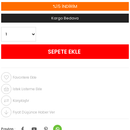
%
15
İNDIRIM
Kargo Bedava
Favorilere Ekle
İstek Listeme Ekle
Karşılaştır
Fiyat Düşünce Haber Ver
Paylaş :