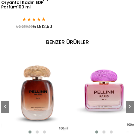
Oryantal Kadın EDP
Parfüm100 ml
★
★
★
★
★
₺1.912,50
₺2.250,00
BENZER ÜRÜNLER