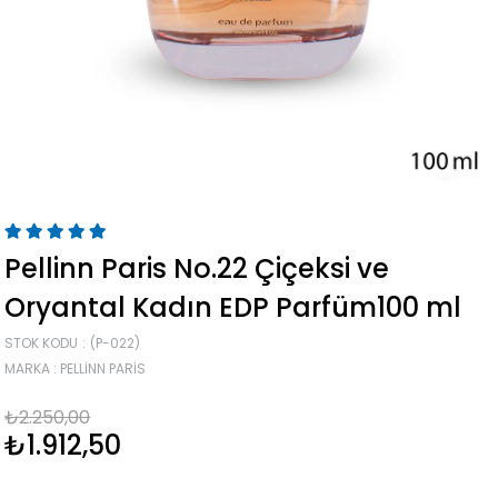
Pellinn Paris No.22 Çiçeksi ve
Oryantal Kadın EDP Parfüm100 ml
STOK KODU
(P-022)
MARKA
:
PELLINN PARIS
₺2.250,00
₺1.912,50