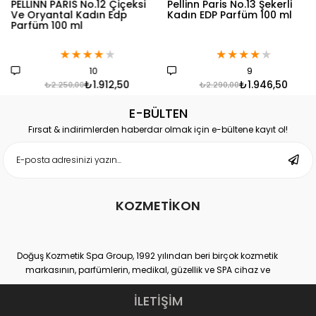
PELLINN PARIS No.12 Çiçeksi
Pellinn Paris No.13 Şekerli
Ve Oryantal Kadın Edp
Kadın EDP Parfüm 100 ml
Parfüm 100 ml
★
★
★
★
★
★
★
★
★
★
10
9
₺1.912,50
₺1.946,50
₺2.250,00
₺2.290,00
E-BÜLTEN
Fırsat & indirimlerden haberdar olmak için e-bültene kayıt ol!
KOZMETİKON
Doğuş Kozmetik Spa Group, 1992 yılından beri birçok kozmetik
markasının, parfümlerin, medikal, güzellik ve SPA cihaz ve
ekipmanlarının hem distribütörlüğünü hem de üretimini yapan
yurtiçi ve yurtdışı binlerce müşteri sayısına ulaşmış, kendi
İLETİŞİM
sektöründe Dünya lideri kuruluşlardan bir tanesidir.