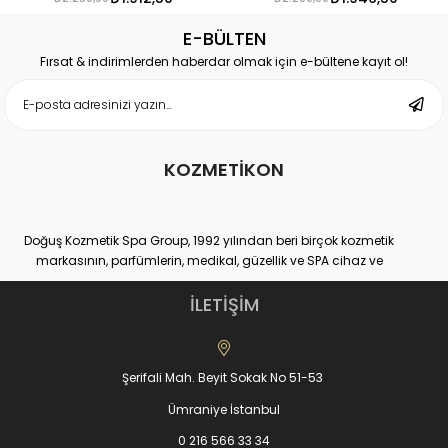
E-BÜLTEN
Fırsat & indirimlerden haberdar olmak için e-bültene kayıt ol!
KOZMETİKON
Doğuş Kozmetik Spa Group, 1992 yılından beri birçok kozmetik
markasının, parfümlerin, medikal, güzellik ve SPA cihaz ve
ekipmanlarının hem distribütörlüğünü hem de üretimini yapan
yurtiçi ve yurtdışı binlerce müşteri sayısına ulaşmış, kendi
İLETİŞİM
sektöründe Dünya lideri kuruluşlardan bir tanesidir.
Doğuş Kozmetik Spa Group,
www.kozmetikON.com
online kozmetik
ürünler alışveriş sitesiyle, %100 müşteri memnuniyeti ve kaliteli ürün
Şerifali Mah. Beyit Sokak No 51-53
gamıyla 2013 yılında hizmet vermeye başlamıştır. KozmetikON e-
ticaret sitesinde satılan tüm kozmetik markalar Doğuş SPA
Ümraniye İstanbul
Group’un kendi ürettiği veya distribütörü olduğu markalarıdır.
Satışa sunduğumuz kozmetik ürünler ve parfümler, çok yüksek
0 216 566 33 34