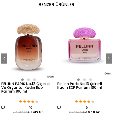
BENZER ÜRÜNLER
Pellinn Paris No.13 Şekerli
Pellinn Paris No.14 Çiçeksi
Kadın EDP Parfüm 100 ml
Kadın EDP Parfüm100 ml
★
★
★
★
★
★
★
★
★
★
9
19
₺1.946,50
₺1.861,50
₺2.290,00
₺2.190,00