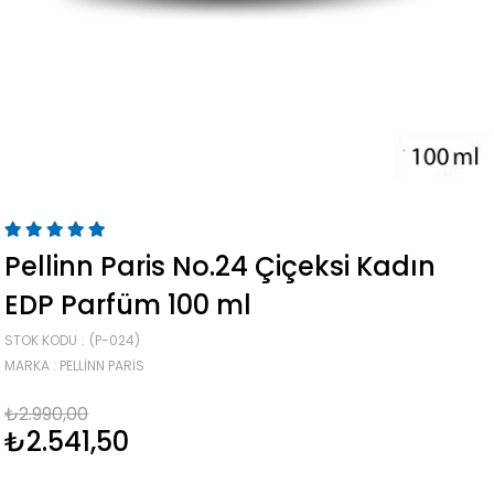
Pellinn Paris No.24 Çiçeksi Kadın
EDP Parfüm 100 ml
STOK KODU
(P-024)
MARKA
:
PELLINN PARIS
₺2.990,00
₺2.541,50