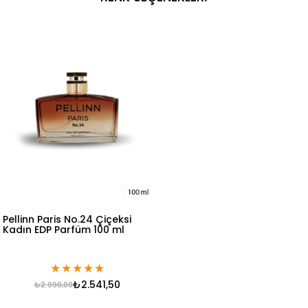
Pellinn Paris No.24 Çiçeksi
Kadın EDP Parfüm 100 ml
★
★
★
★
★
₺2.541,50
₺2.990,00