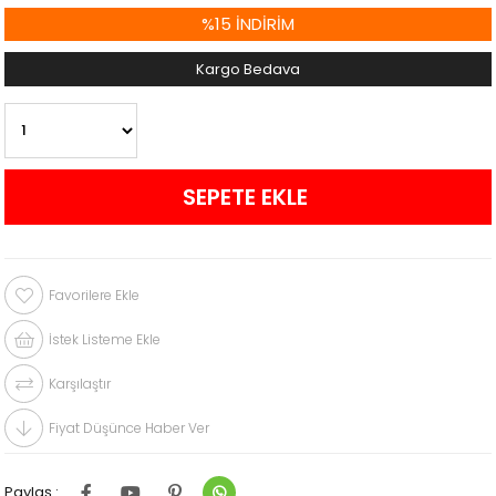
%
15
İNDIRIM
Kargo Bedava
Favorilere Ekle
İstek Listeme Ekle
Karşılaştır
Fiyat Düşünce Haber Ver
Paylaş :