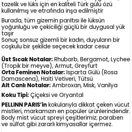
tazelik ve lüks için en kaliteli Türk gülü özü
kullanılmış ve etrafında inşa edilmiştir
Burada, tüm gizemin parıltısı ile lüksün
yoğunluğu ve çekiciliği güçlü bir duygusal yük
taşır
Sonuç sonsuz gizemli bir kadın, duyuların bir
coşkulu bir şekilde seçecek kadar cesur
Üst Sıcak Notalar:
Rhubarb, Bergamot, Lychee
(Tropik bir meyve), Armut, Greyfurt
Orta Feminen Notalar:
Isparta Gülü (Rosa
Damascena), Haiti Vetiveri, Tütsü
Alt Canlı Notalar:
Ambroxan, Misk, Vanilya
Koku Tipi:
Çiçeksi ve Oryantal
PELLINN PARIS’in
kokularıyla dikkat çeken vücut
mistleri, markamızın en popüler ürünlerindendir.
Body mist vücut spreyi çeşitlerimiz; paraben
ve sülfat gibi zararlı kimyasallar içermez.