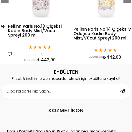
Pellinn Paris No.13 Çiçeksi
Pellinn Paris No.14 Çiçeksi ve
Kadın Body Mist/Vücut
Odunsu Kadın Body
Spreyi 200 ml
Mist/Vücut Spreyi 200 ml
★
★
★
★
★
★
★
★
★
★
3
₺442,00
₺520,00
₺442,00
₺520,00
E-BÜLTEN
Fırsat & indirimlerden haberdar olmak için e-bültene kayıt ol!
KOZMETİKON
Doğuş Kozmetik Spa Group, 1992 yılından beri birçok kozmetik