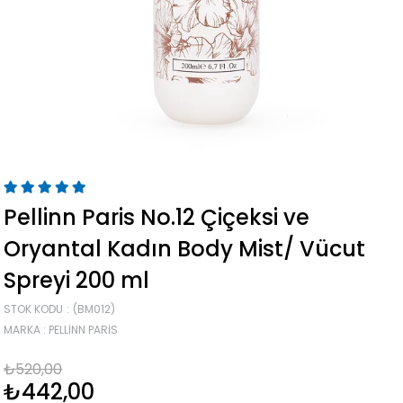
Pellinn Paris No.12 Çiçeksi ve
Oryantal Kadın Body Mist/ Vücut
Spreyi 200 ml
STOK KODU
(BM012)
MARKA
:
PELLINN PARIS
₺520,00
₺442,00