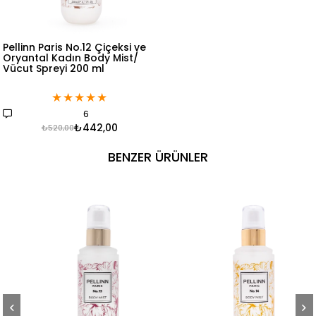
Pellinn Paris No.12 Çiçeksi ve
Oryantal Kadın Body Mist/
Vücut Spreyi 200 ml
★
★
★
★
★
6
₺442,00
₺520,00
BENZER ÜRÜNLER