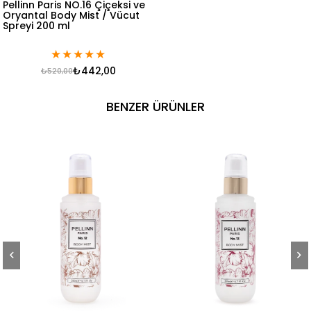
Pellinn Paris NO.16 Çiçeksi ve
Oryantal Body Mist / Vücut
Spreyi 200 ml
★
★
★
★
★
₺442,00
₺520,00
BENZER ÜRÜNLER