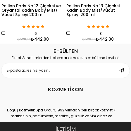
Pellinn Paris No.12 Çiçeksi ve
Pellinn Paris No.13 Çiçeksi
Oryantal Kadın Body Mist/
Kadın Body Mist/Vücut
Vücut Spreyi 200 ml
Spreyi 200 ml
★
★
★
★
★
★
★
★
★
★
6
3
₺442,00
₺442,00
₺520,00
₺520,00
E-BÜLTEN
Fırsat & indirimlerden haberdar olmak için e-bültene kayıt ol!
KOZMETİKON
Doğuş Kozmetik Spa Group, 1992 yılından beri birçok kozmetik
markasının, parfümlerin, medikal, güzellik ve SPA cihaz ve
ekipmanlarının hem distribütörlüğünü hem de üretimini yapan
yurtiçi ve yurtdışı binlerce müşteri sayısına ulaşmış, kendi
İLETİŞİM