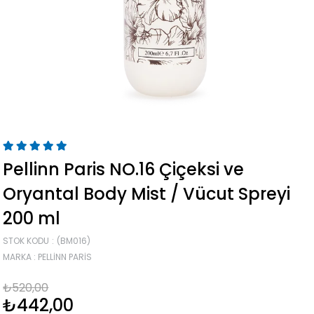
Pellinn Paris NO.16 Çiçeksi ve
Oryantal Body Mist / Vücut Spreyi
200 ml
STOK KODU
(BM016)
MARKA
:
PELLINN PARIS
₺520,00
₺442,00