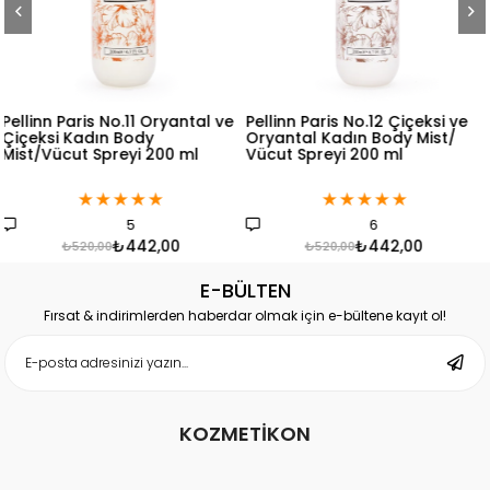
ve
Pellinn Paris No.12 Çiçeksi ve
Pellinn Paris No.13 Çiçeksi
Oryantal Kadın Body Mist/
Kadın Body Mist/Vücut
Vücut Spreyi 200 ml
Spreyi 200 ml
★
★
★
★
★
★
★
★
★
★
6
3
₺442,00
₺442,00
₺520,00
₺520,00
E-BÜLTEN
Fırsat & indirimlerden haberdar olmak için e-bültene kayıt ol!
KOZMETİKON