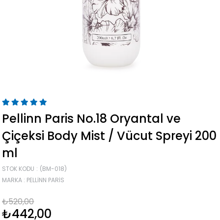
Pellinn Paris No.18 Oryantal ve
Çiçeksi Body Mist / Vücut Spreyi 200
ml
STOK KODU
(BM-018)
MARKA
:
PELLINN PARIS
₺520,00
₺442,00