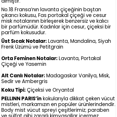
almıştır.
No.18 Fransa’nın lavanta çiçeğinin baştan
çıkarıcı kokusu, Fas portakal çiçeği ve cesur
misk notalarının birleşerek benzersiz ve kalıcı
bir parfümüdür. Kadınlar için cesur, çiçeksi bir
parfüm kokusudur.
Üst Sıcak Notalar:
Lavanta, Mandalina, Siyah
Frenk Üzümü ve Petitgrain
Orta Feminen Notalar:
Lavanta, Portakal
Çiçeği ve Yasemin
Alt Canlı Notalar:
Madagaskar Vanilya, Misk,
Sedir ve Ambergris
Koku Tipi:
Çiçeksi ve Oryantal
PELLINN PARIS’in
kokularıyla dikkat çeken vücut
mistleri, markamızın en popüler ürünlerindendir.
Body mist vücut spreyi çeşitlerimiz; paraben
ve sülfat gibi zararlı kimyasallar içermez.