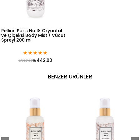
Pellinn Paris No.18 Oryantal
ve Çiçeksi Body Mist / Vücut
Spreyi 200 ml
★
★
★
★
★
₺442,00
₺520,00
BENZER ÜRÜNLER