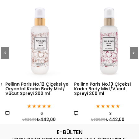
Pellinn Paris No.12 Çiçeksi ve
Pellinn Paris No.13 Çiçeksi
Oryantal Kadın Body Mist/
Kadın Body Mist/Vücut
Vücut Spreyi 200 ml
Spreyi 200 ml
★
★
★
★
★
★
★
★
★
★
6
3
₺442,00
₺442,00
₺520,00
₺520,00
E-BÜLTEN