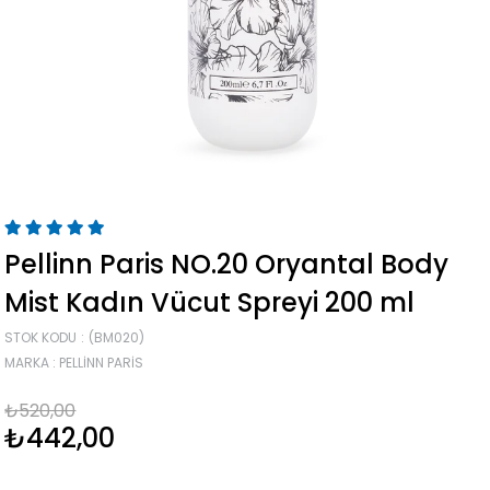
Pellinn Paris NO.20 Oryantal Body
Mist Kadın Vücut Spreyi 200 ml
STOK KODU
(BM020)
MARKA
:
PELLINN PARIS
₺520,00
₺442,00