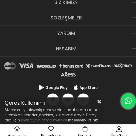
BİZ KİMİZ?
ödün vermeyen, yenilikçi anlayışını e-ticaret sektörüne de
yansıtmıştır.
KozmetikON.com
bir Doğuş Kozmetik SPA Group
SÖZLEŞMELER
kuruluşudur.
YARDIM
HESABIM
Google Play
App Store
Çerez Kullanımı
Sizlere en iyi alışveriş deneyimini sunabilmek adına
sitemizde çerezler(cookies) kullanmaktayız. Detaylı
bilgi için
Kvkk aydınlatma metnini
inceleyebilirsiniz.
Anasayfa
Favorilerim
Sepetim
Üye Girişi