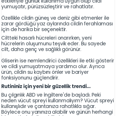
etkileriyle günlük kullanıma uygun olup cildi
yumuşatır, pürüzsüzleştirir ve rahatlatır.
Özellikle cildin güneş ve deniz gibi etmenler ile
zarar gördüğü yaz aylarında cildin ferahlaması
için de harika bir seçenektir.
Ciltteki hasarlı hücreleri onarırken, yeni
hücrelerin oluşumunu teşvik eder. Bu sayede
cilt, daha genç ve sağlıklı görünür.
Gliserin ise nemlendirici özellikleri ile etki gösterir
ve cildi yumuşatmaya yardımcı olur. Ayrıca
ürün, cildin su kaybını önler ve bariyer
fonksiyonunu güçlendirir.
Rutininiz için yeni bir güzellik trendi...
Bu çılgınlık ABD ve İngiltere'de başladı. Peki
neden vücut spreyi kullanmalıyım? Vücut spreyi
kullanışlıdır ve çantanıza rahatlıkla sığar.
Böylece onu yanınıza alabilir ve günün herhangi