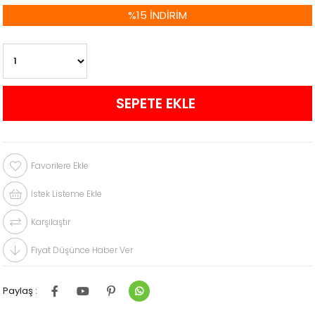
%
15
İNDIRIM
Favorilere Ekle
İstek Listeme Ekle
Karşılaştır
Fiyat Düşünce Haber Ver
Paylaş :