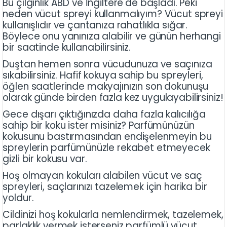
Bu çılgınlık ABD ve İngiltere'de başladı. Peki
neden vücut spreyi kullanmalıyım? Vücut spreyi
kullanışlıdır ve çantanıza rahatlıkla sığar.
Böylece onu yanınıza alabilir ve günün herhangi
bir saatinde kullanabilirsiniz.
Duştan hemen sonra vücudunuza ve saçınıza
sıkabilirsiniz. Hafif kokuya sahip bu spreyleri,
öğlen saatlerinde makyajınızın son dokunuşu
olarak günde birden fazla kez uygulayabilirsiniz!
Gece dışarı çıktığınızda daha fazla kalıcılığa
sahip bir koku ister misiniz? Parfümünüzün
kokusunu bastırmasından endişelenmeyin bu
spreylerin parfümünüzle rekabet etmeyecek
gizli bir kokusu var.
Hoş olmayan kokuları alabilen vücut ve saç
spreyleri, saçlarınızı tazelemek için harika bir
yoldur.
Cildinizi hoş kokularla nemlendirmek, tazelemek,
parlaklık vermek isterseniz parfümlü vücut