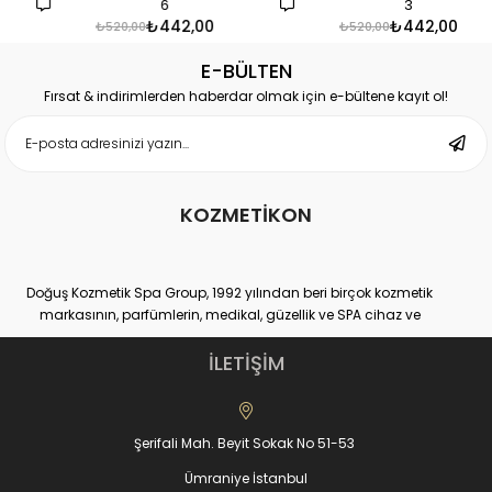
6
3
₺442,00
₺442,00
₺520,00
₺520,00
E-BÜLTEN
Fırsat & indirimlerden haberdar olmak için e-bültene kayıt ol!
KOZMETİKON
Doğuş Kozmetik Spa Group, 1992 yılından beri birçok kozmetik
markasının, parfümlerin, medikal, güzellik ve SPA cihaz ve
ekipmanlarının hem distribütörlüğünü hem de üretimini yapan
yurtiçi ve yurtdışı binlerce müşteri sayısına ulaşmış, kendi
İLETİŞİM
sektöründe Dünya lideri kuruluşlardan bir tanesidir.
Doğuş Kozmetik Spa Group,
www.kozmetikON.com
online kozmetik
ürünler alışveriş sitesiyle, %100 müşteri memnuniyeti ve kaliteli ürün
Şerifali Mah. Beyit Sokak No 51-53
gamıyla 2013 yılında hizmet vermeye başlamıştır. KozmetikON e-
ticaret sitesinde satılan tüm kozmetik markalar Doğuş SPA
Ümraniye İstanbul
Group’un kendi ürettiği veya distribütörü olduğu markalarıdır.