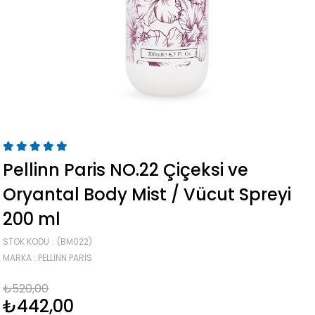
Pellinn Paris NO.22 Çiçeksi ve
Oryantal Body Mist / Vücut Spreyi
200 ml
STOK KODU
(BM022)
MARKA
:
PELLINN PARIS
₺520,00
₺442,00