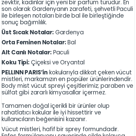
zevktir, kadınlar için yeni bir parfüm türüdür. En
son olarak Gardenyanın zarafeti, şehvetli Paculi
ile birleşen notaları birde bal ile birleştiğinde
sonuç bağımlılık.
Üst Sıcak Notalar:
Gardenya
Orta Feminen Notalar:
Bal
Alt Canlı Notalar:
Paculi
Koku Tipi:
Çiçeksi ve Oryantal
PELLINN PARIS’in
kokularıyla dikkat çeken vücut
mistleri, markamızın en popüler ürünlerindendir.
Body mist vücut spreyi çeşitlerimiz; paraben ve
sülfat gibi zararlı kimyasallar içermez.
Tamamen doğal içerikli bir ürünler olup
rahatlatıcı kokular ile iyi hissettirir ve
kullanıcıların beğenisini kazanır.
Vücut mistleri, hafif bir sprey formundadır.
Enfes formülasyonu sayesinde cilde kolayca