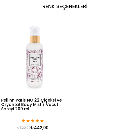
RENK SEÇENEKLERI
Pellinn Paris NO.22 Çiçeksi ve
Oryantal Body Mist / Vücut
Spreyi 200 ml
★
★
★
★
★
₺442,00
₺520,00