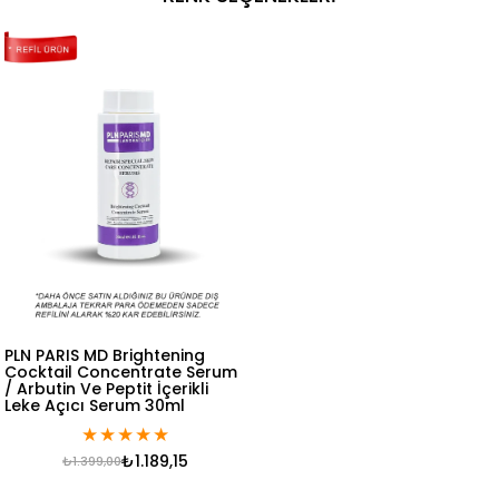
PLN PARIS MD Brightening
Cocktail Concentrate Serum
/ Arbutin Ve Peptit İçerikli
Leke Açıcı Serum 30ml
★
★
★
★
★
₺1.189,15
₺1.399,00