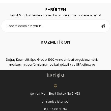
E-BÜLTEN
Fırsat & indirimlerden haberdar olmak için e-bültene kayıt ol!
KOZMETİKON
Doğuş Kozmetik Spa Group, 1992 yılından beri birçok kozmetik
markasının, parfümlerin, medikal, güzellik ve SPA cihaz ve
ekipmanlarının hem distribütörlüğünü hem de üretimini yapan
yurtiçi ve yurtdışı binlerce müşteri sayısına ulaşmış, kendi
İLETİŞİM
sektöründe Dünya lideri kuruluşlardan bir tanesidir.
Doğuş Kozmetik Spa Group,
www.kozmetikON.com
online kozmetik
ürünler alışveriş sitesiyle, %100 müşteri memnuniyeti ve kaliteli ürün
Şerifali Mah. Beyit Sokak No 51-53
gamıyla 2013 yılında hizmet vermeye başlamıştır. KozmetikON e-
ticaret sitesinde satılan tüm kozmetik markalar Doğuş SPA
Ümraniye İstanbul
Group’un kendi ürettiği veya distribütörü olduğu markalarıdır.
Satışa sunduğumuz kozmetik ürünler ve parfümler, çok yüksek
0 216 566 33 34