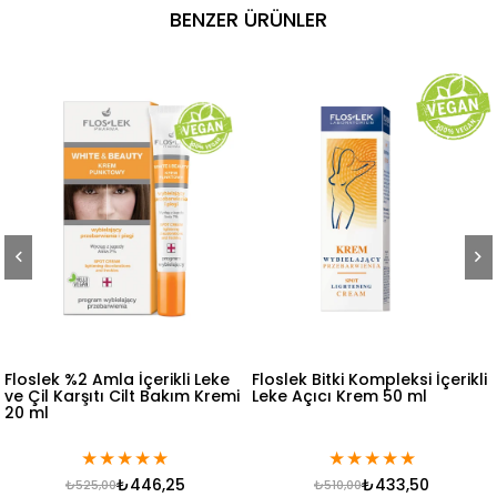
BENZER ÜRÜNLER
 Amla İçerikli Leke
Floslek Bitki Kompleksi İçerikli
Floslek Lek
ıtı Cilt Bakım Kremi
Leke Açıcı Krem 50 ml
ETIOLINE™
ASİT+AZELAI
Gece Bakımı
30 ml
★
★
★
★
★
★
★
★
★
★
₺446,25
₺433,50
5,00
₺510,00
₺68