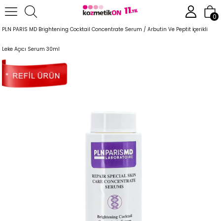
Anasayfa
Cilt Bakım Ürünleri
Leke Karşıtı Bakım Serisi
0
PLN PARIS MD Brightening Cocktail Concentrate Serum / Arbutin Ve Peptit İçerikli
Leke Açıcı Serum 30ml