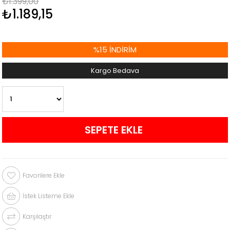
₺1.399,00
₺1.189,15
%
15
İNDIRIM
Kargo Bedava
Favorilere Ekle
İstek Listeme Ekle
Karşılaştır