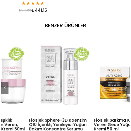
★
★
★
★
★
₺441,15
₺519,00
BENZER ÜRÜNLER
Floslek Sphere-3D Koenzim
Floslek Sarkma Karşıtı, Enerji
Q10 İçerikli, Yenileyici Yoğun
Veren Gece Yoğun Bakım
Bakım Konsantre Serumu
Kremi 50 ml