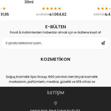
30ml
★
★
★
★
★
★
★
★
★
★
₺1.064,62
₺481,95
₺1.252,50
₺567,00
E-BÜLTEN
Fırsat & indirimlerden haberdar olmak için e-bültene kayıt ol!
KOZMETİKON
Doğuş Kozmetik Spa Group, 1992 yılından beri birçok kozmetik
markasının, parfümlerin, medikal, güzellik ve SPA cihaz ve
ekipmanlarının hem distribütörlüğünü hem de üretimini yapan
yurtiçi ve yurtdışı binlerce müşteri sayısına ulaşmış, kendi
İLETİŞİM
sektöründe Dünya lideri kuruluşlardan bir tanesidir.
Doğuş Kozmetik Spa Group,
www.kozmetikON.com
online kozmetik
ürünler alışveriş sitesiyle, %100 müşteri memnuniyeti ve kaliteli ürün
Şerifali Mah. Beyit Sokak No 51-53