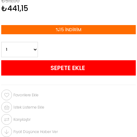
₺519,00
₺441,15
%
15
İNDIRIM
Favorilere Ekle
İstek Listeme Ekle
Karşılaştır
Fiyat Düşünce Haber Ver