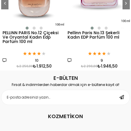
PELLINN PARIS No.12 Çiçeksi
Pellinn Paris No.13 Şekerli
Ve Oryantal Kadın Edp
Kadın EDP Parfüm 100 ml
Parfüm 100 ml
★
★
★
★
★
★
★
★
★
★
10
9
₺1.912,50
₺1.946,50
₺2.250,00
₺2.290,00
E-BÜLTEN
Fırsat & indirimlerden haberdar olmak için e-bültene kayıt ol!
KOZMETİKON