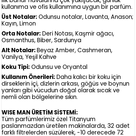
Ilık bahar havalarına çok yakışacak, günlük
kullanıma ve ofis kullanımına uygun bir parfüm.
Üst Notalar:
Odunsu notalar, Lavanta, Anason;
Kayın, Limon
Orta Notalar:
Deri Notası, Kaşmir ağacı,
Osmanthus, Biber, Sardunya
Alt Notalar:
Beyaz Amber, Cashmeran,
Vanilya, Yeşil Kahve
Koku Tipi:
Odunsu ve Oryantal
Kullanım Önerileri:
Daha kalıcı bir koku için
dirseklerin içi, dizlerin arkası, göğüs ve boynun
yanları gibi vücudun doğal olarak sıcak ve
nemli olan bölgelerine sıkın.
WISE MAN ÜRETİM SİSTEMİ:
Tüm parfümlerimiz özel Titanyum
paslanmazdan üretilen makinalarda, 32 adet
farklı filtrelerden süzülerek, -10 derecede 72