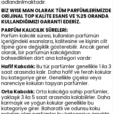
adlandırılmaktadır.
BİZ WISE MAN OLARAK TÜM PARFÜMLERİMİZDE
ORİJİNAL TOP KALİTE ESANS VE %25 ORANDA
KULLANDIĞIMIZI GARANTİ EDERİZ.
PARFÜM KALICILIK SÜRELERİ:
Parfüm kalıcılık süresi, kullanılan parfümün
içeriğindeki esanslara, kalitesine ve kişinin cilt
tipine göre değişiklik gösterebilir. Ancak genel
olarak, bir parfümün kalıcılığından
bahsedilirken dört ana kategori vardır:
Hafif Kalıcılık:
Bu tür parfümler genellikle 1 ila 3
saat arasında kalır. Daha hafif ve ferah kokular
bu kategoriye girer. Genellikle çiçeksi veya
narenciye kokuları taşıyan parfümler.
Orta Kalıcılık:
Orta kalıcılığa sahip parfümler,
yaklaşık 3 ila 5 saat arasında kalabilirler. Daha
karmaşık ve yoğun kokular genellikle bu
kategoriye girer. Baharatlı ve odunsu koku