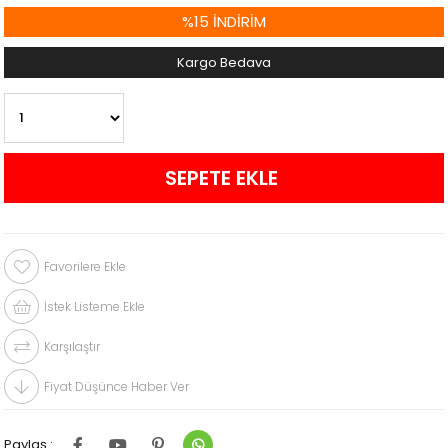
%
15
İNDIRIM
Kargo Bedava
Favorilere Ekle
İstek Listeme Ekle
Karşılaştır
Fiyat Düşünce Haber Ver
Paylaş :