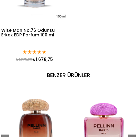
Wise Man No.76 Odunsu
Erkek EDP Parfüm 100 ml
★
★
★
★
★
₺1.678,75
₺1.975,00
BENZER ÜRÜNLER