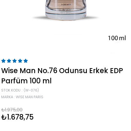
Wise Man No.76 Odunsu Erkek EDP
Parfüm 100 ml
STOK KODU
(W-076)
MARKA
:
WISE MAN PARIS
₺1.975,00
₺1.678,75