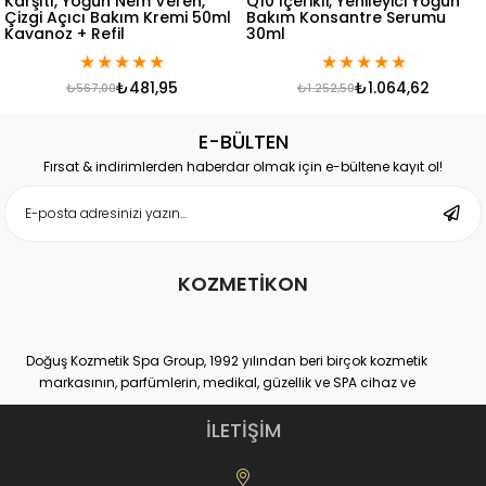
oğun Nem Veren,
Q10 İçerikli, Yenileyici Yoğun
Veren Gec
ı Bakım Kremi 50ml
Bakım Konsantre Serumu
Kremi 50 m
Refil
30ml
★
★
★
★
★
★
★
★
★
★
₺481,95
₺1.064,62
67,00
₺1.252,50
₺56
E-BÜLTEN
Fırsat & indirimlerden haberdar olmak için e-bültene kayıt ol!
KOZMETİKON
Doğuş Kozmetik Spa Group, 1992 yılından beri birçok kozmetik
markasının, parfümlerin, medikal, güzellik ve SPA cihaz ve
ekipmanlarının hem distribütörlüğünü hem de üretimini yapan
yurtiçi ve yurtdışı binlerce müşteri sayısına ulaşmış, kendi
İLETİŞİM
sektöründe Dünya lideri kuruluşlardan bir tanesidir.
Doğuş Kozmetik Spa Group,
www.kozmetikON.com
online kozmetik