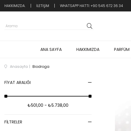
HAKKIMIZDA.
İLETİŞİM
WHATSAPP HATTI: +90 545 672 36 34
ANA SAYFA
HAKKIMIZDA
PARFÜM
Anasayfa
Biodroga
FIYAT ARALIĞI
₺501,00 - ₺5.738,00
FILTRELER