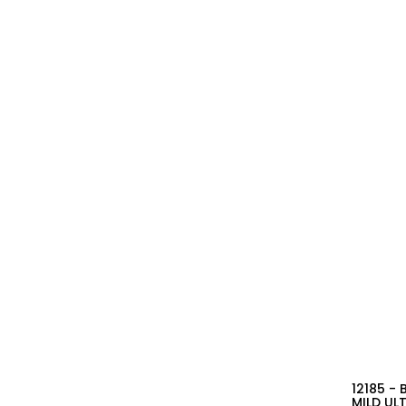
12185 -
MILD UL