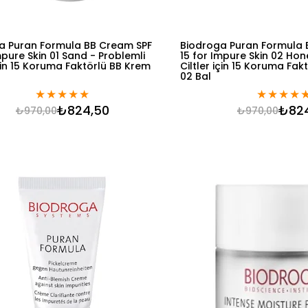
a Puran Formula BB Cream SPF
Biodroga Puran Formula 
mpure Skin 01 Sand - Problemli
15 for Impure Skin 02 Hon
için 15 Koruma Faktörlü BB Krem
Ciltler için 15 Koruma Fak
02 Bal
★
★
★
★
★
★
★
★
★
₺824,50
₺82
₺970,00
₺970,00