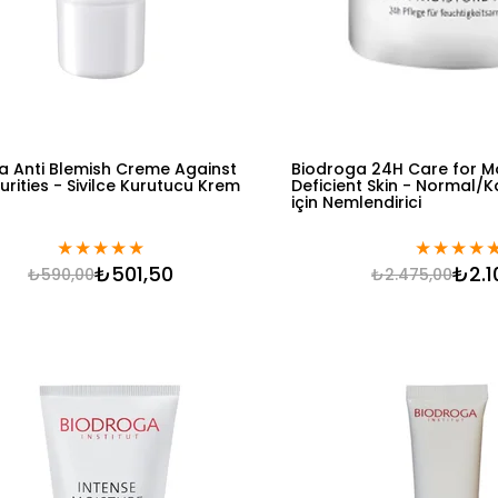
a Anti Blemish Creme Against
Biodroga 24H Care for M
urities - Sivilce Kurutucu Krem
Deficient Skin - Normal/K
için Nemlendirici
★
★
★
★
★
★
★
★
★
₺501,50
₺2.1
₺590,00
₺2.475,00