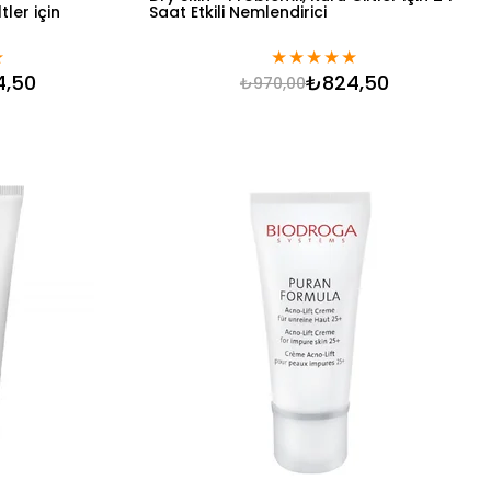
ler için
Saat Etkili Nemlendirici
★
★
★
★
★
★
4,50
₺824,50
₺970,00