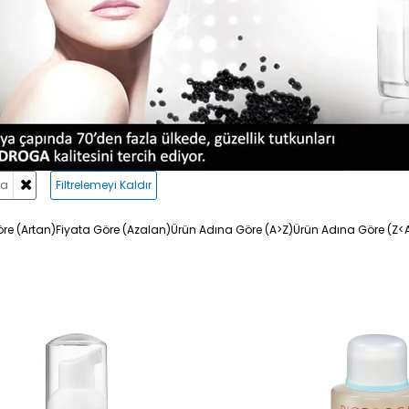
ga
Filtrelemeyi Kaldır
re (Artan)
Fiyata Göre (Azalan)
Ürün Adına Göre (A>Z)
Ürün Adına Göre (Z<