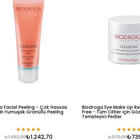
a Facial Peeling - Çok Hassas
Biodroga Eye Make Up Re
için Yumuşak Granüllü Peeling
Free - Tüm Ciltler için Gö
Temizleyici Pedler
★
★
★
★
★
★
★
★
★
₺1.242,70
₺73
₺1.462,00
₺870,00