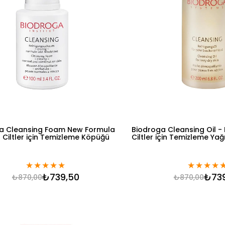
a Cleansing Foam New Formula
Biodroga Cleansing Oil -
 Ciltler için Temizleme Köpüğü
Ciltler için Temizleme Yağ
★
★
★
★
★
★
★
★
★
₺739,50
₺73
₺870,00
₺870,00