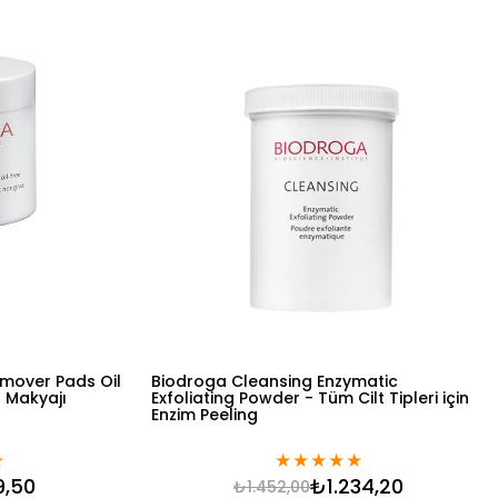
mover Pads Oil
Biodroga Cleansing Enzymatic
z Makyajı
Exfoliating Powder - Tüm Cilt Tipleri için
Enzim Peeling
★
★
★
★
★
★
9,50
₺1.234,20
₺1.452,00