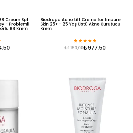
BB Cream Spf
Biodroga Acno Lift Creme for Impure
ey - Problemli
Skin 25+ - 25 Yaş Üstü Akne Kurutucu
törlü BB Krem
Krem
★
★
★
★
★
★
4,50
₺977,50
₺1.150,00