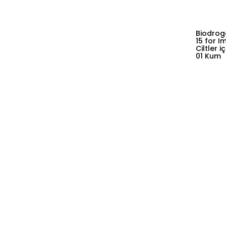
Biodrog
15 for I
Ciltler 
01 Kum