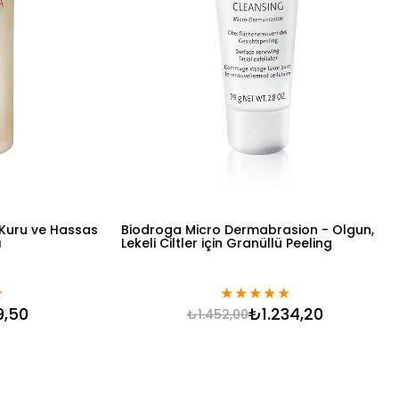
 Kuru ve Hassas
Biodroga Micro Dermabrasion - Olgun,
ı
Lekeli Ciltler için Granüllü Peeling
★
★
★
★
★
★
9,50
₺1.234,20
₺1.452,00