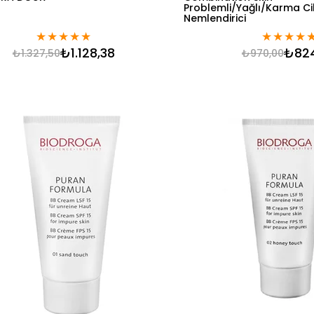
Problemli/Yağlı/Karma Cilt
Nemlendirici
★
★
★
★
★
★
★
★
★
₺1.128,38
₺82
₺1.327,50
₺970,00