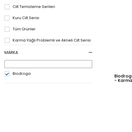
Cilt Temizleme Serileri
Kuru Cilt Serisi
Tüm Ürünler
Karma Yağlı Problemli ve Akneli Cilt Serisi
Hassas Cilt Serisi
MARKA
Leke Karşıtı Bakım Serisi
Biodroga
Vücut Bakım Kremleri
Biodrog
- Karma
Göz Çevresi Bakım Serisi
Kuperozlu (Kılcal Damar) Bakım Serisi
Güneş Serisi
Cilt Bakım Maskeleri