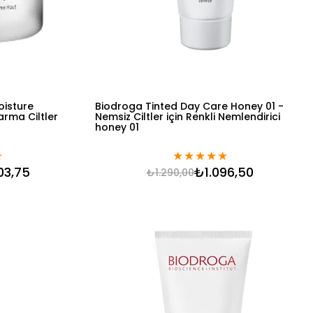
oisture
Biodroga Tinted Day Care Honey 01 -
arma Ciltler
Nemsiz Ciltler için Renkli Nemlendirici
honey 01
★
★
★
★
★
★
03,75
₺1.096,50
₺1.290,00