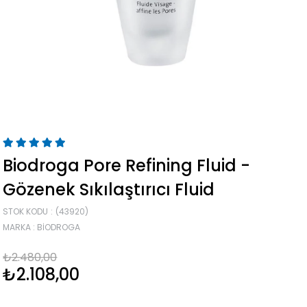
Biodroga Pore Refining Fluid -
Gözenek Sıkılaştırıcı Fluid
STOK KODU
(43920)
MARKA
:
BIODROGA
₺2.480,00
₺2.108,00