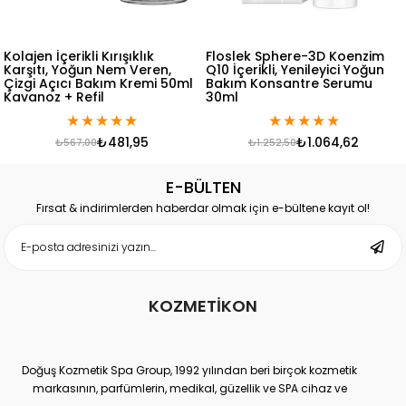
ışıklık
Floslek Sphere-3D Koenzim
Floslek Sarkma Kar
em Veren,
Q10 İçerikli, Yenileyici Yoğun
Veren Gece Yoğu
m Kremi 50ml
Bakım Konsantre Serumu
Kremi 50 ml
30ml
★
★
★
★
★
★
★
★
★
★
81,95
₺1.064,62
₺4
₺1.252,50
₺567,00
E-BÜLTEN
Fırsat & indirimlerden haberdar olmak için e-bültene kayıt ol!
KOZMETİKON
Doğuş Kozmetik Spa Group, 1992 yılından beri birçok kozmetik
markasının, parfümlerin, medikal, güzellik ve SPA cihaz ve