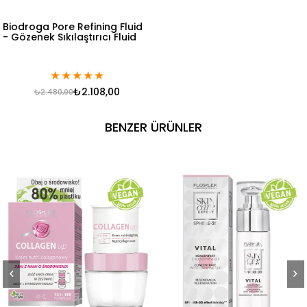
Biodroga Pore Refining Fluid
- Gözenek Sıkılaştırıcı Fluid
★
★
★
★
★
₺2.108,00
₺2.480,00
BENZER ÜRÜNLER