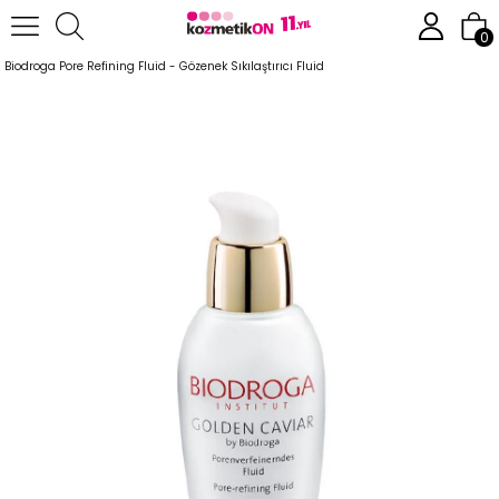
Anasayfa
Cilt Bakım Ürünleri
Anti-Aging Serisi
0
Biodroga Pore Refining Fluid - Gözenek Sıkılaştırıcı Fluid