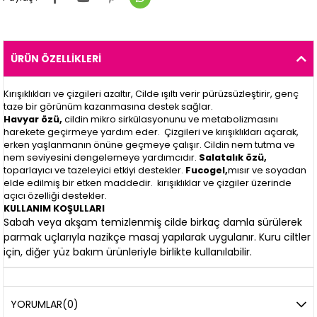
ÜRÜN ÖZELLIKLERI
Kırışıklıkları ve çizgileri azaltır, Cilde ışıltı verir pürüzsüzleştirir, genç
taze bir görünüm kazanmasına destek sağlar.
Havyar özü,
cildin mikro sirkülasyonunu ve metabolizmasını
harekete geçirmeye yardım eder. Çizgileri ve kırışıklıkları açarak,
erken yaşlanmanın önüne geçmeye çalışır. Cildin nem tutma ve
nem seviyesini dengelemeye yardımcıdır.
Salatalık özü,
toparlayıcı ve tazeleyici etkiyi destekler.
Fucogel,
mısır ve soyadan
elde edilmiş bir etken maddedir. kırışıklıklar ve çizgiler üzerinde
açıcı özelliği destekler.
KULLANIM KOŞULLARI
Sabah veya akşam temizlenmiş cilde birkaç damla sürülerek
parmak uçlarıyla nazikçe masaj yapılarak uygulanır. Kuru ciltler
için, diğer yüz bakım ürünleriyle birlikte kullanılabilir.
YORUMLAR
(0)