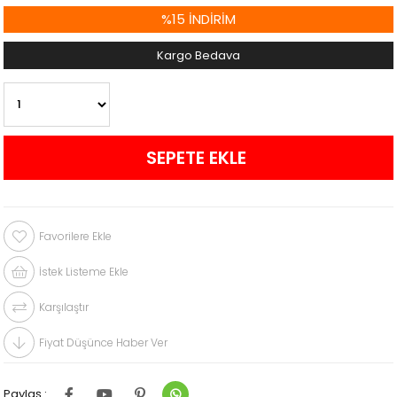
%
15
İNDIRIM
Kargo Bedava
Favorilere Ekle
İstek Listeme Ekle
Karşılaştır
Fiyat Düşünce Haber Ver
Paylaş :